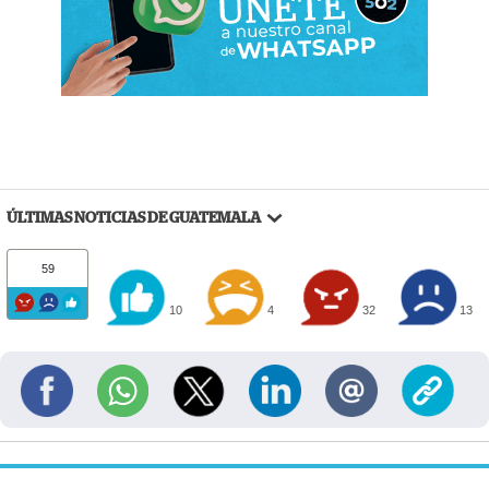
ÚLTIMAS NOTICIAS DE GUATEMALA
59
10
4
32
13