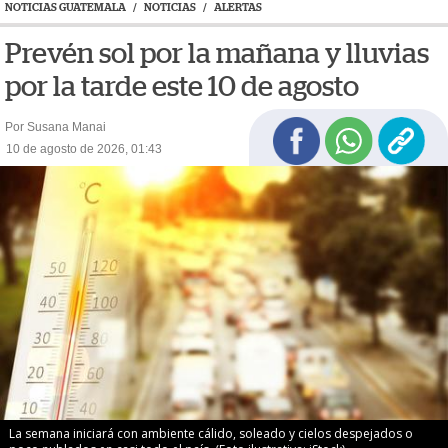
NOTICIAS GUATEMALA
/
NOTICIAS
/
ALERTAS
Prevén sol por la mañana y lluvias
por la tarde este 10 de agosto
Por Susana Manai
10 de agosto de 2026, 01:43
La semana iniciará con ambiente cálido, soleado y cielos despejados o