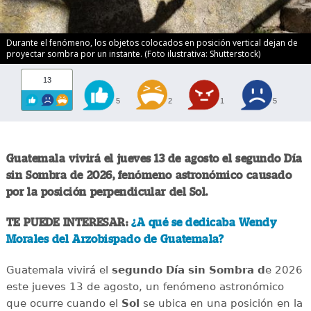
Durante el fenómeno, los objetos colocados en posición vertical dejan de
proyectar sombra por un instante. (Foto ilustrativa: Shutterstock)
13
5
2
1
5
Guatemala vivirá el jueves 13 de agosto el segundo Día
sin Sombra de 2026, fenómeno astronómico causado
por la posición perpendicular del Sol.
TE PUEDE INTERESAR:
¿A qué se dedicaba Wendy
Morales del Arzobispado de Guatemala?
Guatemala vivirá el
segundo Día sin Sombra d
e 2026
este jueves 13 de agosto, un fenómeno astronómico
que ocurre cuando el
Sol
se ubica en una posición en la