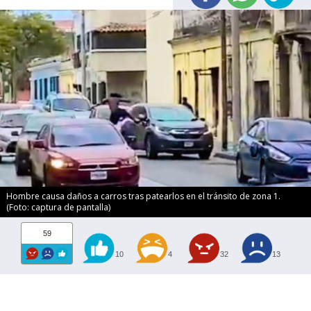
Hombre causa daños a carros tras patearlos en el tránsito de zona 1.
(Foto: captura de pantalla)
59
10
4
32
13