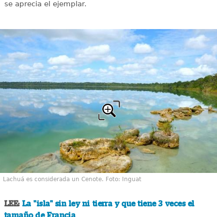
se aprecia el ejemplar.
Lachuá es considerada un Cenote. Foto: Inguat
LEE:
La "isla" sin ley ni tierra y que tiene 3 veces el
tamaño de Francia