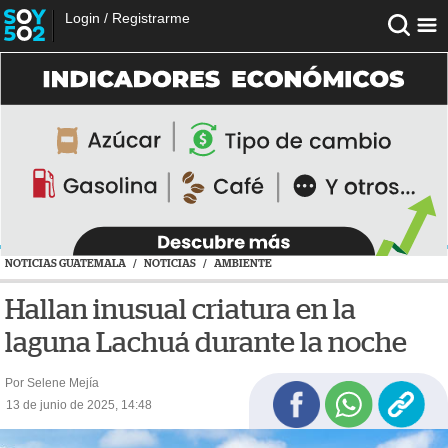
Login
/
Registrarme
NOTICIAS GUATEMALA
/
NOTICIAS
/
AMBIENTE
Hallan inusual criatura en la
laguna Lachuá durante la noche
Por Selene Mejía
13 de junio de 2025, 14:48