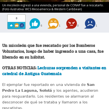
Un micoleón ingresó a una vivienda, personal de CONAP fue a rescatarlo.
(Foto ilustrativa: WCS Mesoamerica & Western Caribbean)
8
6
1
0
1
Un micoleón que fue rescatado por los Bomberos
Voluntarios, luego de haber ingresado a una casa, fue
liberado en su hábitat.
OTRAS NOTICIAS:
Lechuzas sorprenden a visitantes en
catedral de Antigua Guatemala
El ejemplar fue reportado en una vivienda de
San
Pedro La Laguna, Sololá
y los agentes, acudieron
para resguardarlo. Los residentes se alarmaron al
desconocer de qué se trataba y llamaron a los
rescatistas.