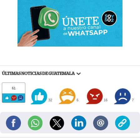
ÚLTIMAS NOTICIAS DE GUATEMALA
61
32
6
16
7