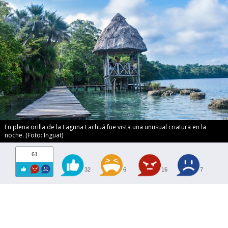
En plena orilla de la Laguna Lachuá fue vista una unusual criatura en la
noche. (Foto: Inguat)
61
32
6
16
7