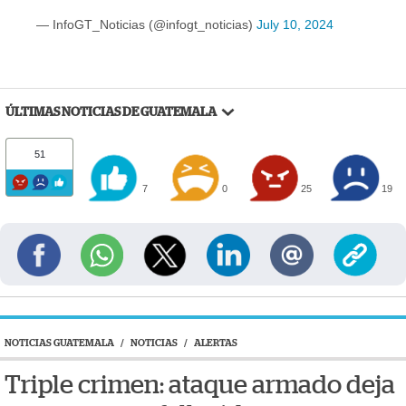
— InfoGT_Noticias (@infogt_noticias)
July 10, 2024
ÚLTIMAS NOTICIAS DE GUATEMALA
51
7
0
25
19
NOTICIAS GUATEMALA
/
NOTICIAS
/
ALERTAS
Triple crimen: ataque armado deja