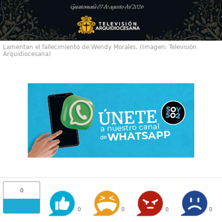
Lamentan el fallecimiento de Wendy Morales. (Imagen: Televisión
Arquidiocesana)
0
0
0
0
0