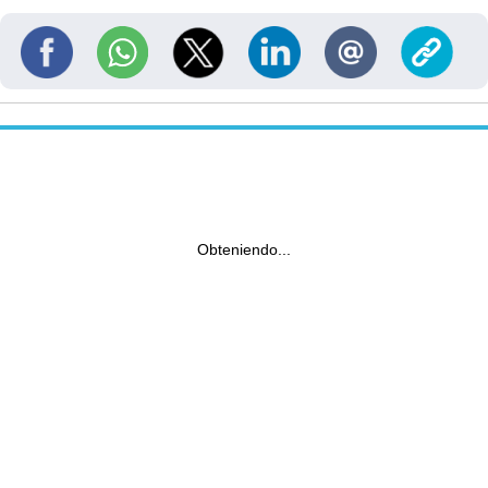
Obteniendo...