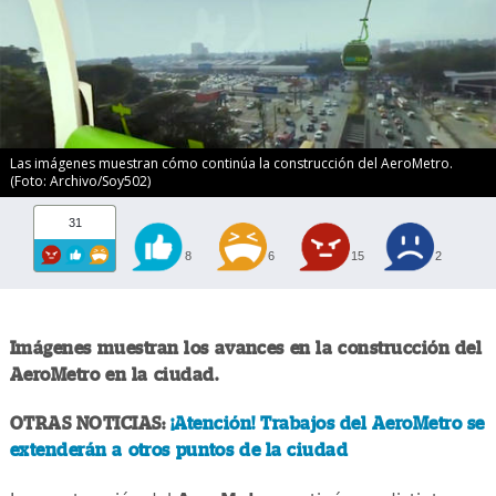
Las imágenes muestran cómo continúa la construcción del AeroMetro.
(Foto: Archivo/Soy502)
31
8
6
15
2
Imágenes muestran los avances en la construcción del
AeroMetro en la ciudad.
OTRAS NOTICIAS:
¡Atención! Trabajos del AeroMetro se
extenderán a otros puntos de la ciudad