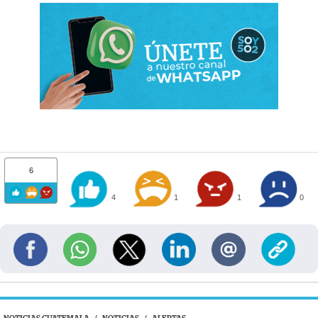
6
4
1
1
0