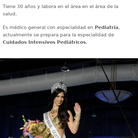
Tiene 30 años y labora en el área en el área de la
salud.
Es médico general con especialidad en
Pediatría
,
actualmente se prepara para la especialidad de
Cuidados Intensivos Pediátricos
.