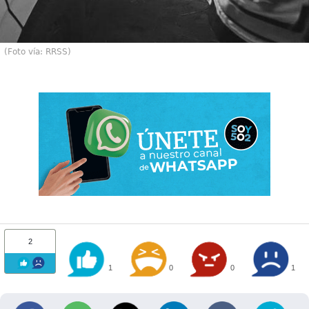
(Foto vía: RRSS)
2
1
0
0
1