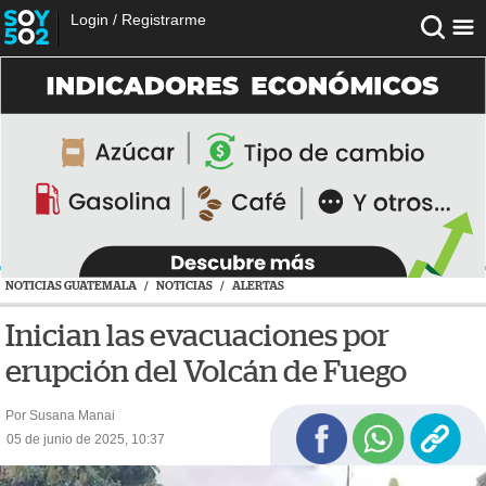
Login
/
Registrarme
NOTICIAS GUATEMALA
/
NOTICIAS
/
ALERTAS
Inician las evacuaciones por
erupción del Volcán de Fuego
Por Susana Manai
05 de junio de 2025, 10:37