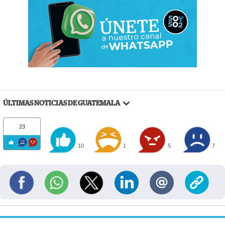
ÚLTIMAS NOTICIAS DE GUATEMALA
23
10
1
5
7