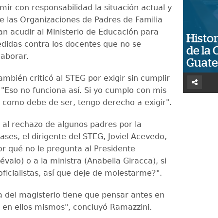
mir con responsabilidad la situación actual y
e las Organizaciones de Padres de Familia
an acudir al Ministerio de Educación para
Histor
didas contra los docentes que no se
de la 
laborar.
Guat
ambién criticó al STEG por exigir sin cumplir
 "Eso no funciona así. Si yo cumplo con mis
, como debe de ser, tengo derecho a exigir".
 al rechazo de algunos padres por la
ases, el dirigente del STEG, Joviel Acevedo,
or qué no le pregunta al Presidente
valo) o a la ministra (Anabella Giracca), si
ficialistas, así que deje de molestarme?".
ia del magisterio tiene que pensar antes en
e en ellos mismos", concluyó Ramazzini.