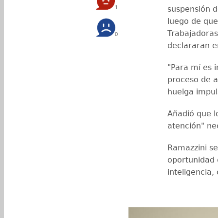
1
suspensión d
luego de que
Trabajadoras
0
declararan 
"Para mí es i
proceso de ap
huelga impul
Añadió que lo
atención" ne
Ramazzini señ
oportunidad d
inteligencia,