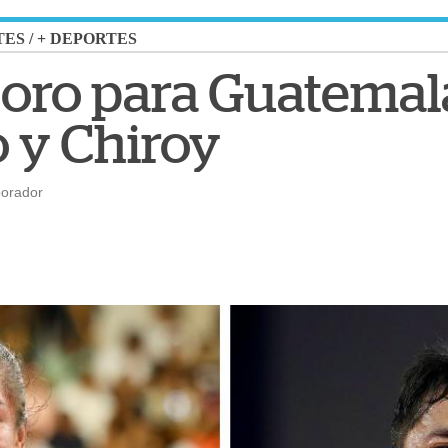
TES
/
+ DEPORTES
 oro para Guatemal
 y Chiroy
borador