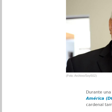
(Foto: Archivo/Soy502)
Durante una 
América (D
cardenal tamb