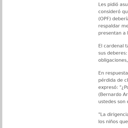
Les pidió asu
consideró qu
(OPF) deberí
respaldar me
presentan a 
El cardenal t
sus deberes:
obligaciones
En respuesta
pérdida de cl
expresó: "¿P
(Bernardo Aré
ustedes son o
"La dirigenc
los niños qu