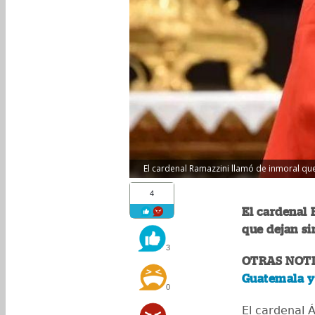
El cardenal Ramazzini llamó de inmoral qu
4
El cardenal 
que dejan si
3
OTRAS NOTI
Guatemala y
0
El cardenal 