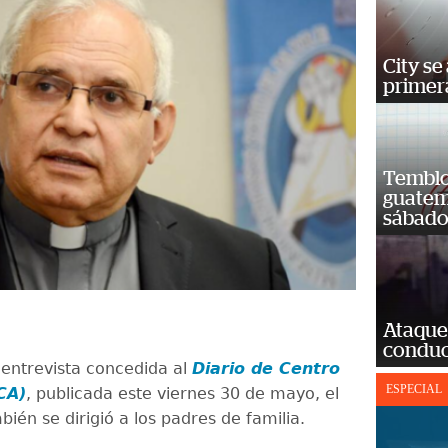
City se
primera
Temblor
guatem
sábad
Ataque
conduct
entrevista concedida al
Diario de Centro
ESPECIAL
CA)
, publicada este viernes 30 de mayo, el
ién se dirigió a los padres de familia.