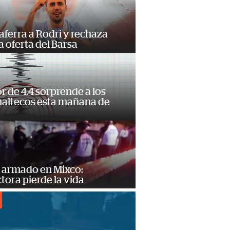
 aferra a Rodri y rechaza
 oferta del Barsa
 de 4.4 sorprende a los
altecos esta mañana de
o
 armado en Mixco:
ora pierde la vida