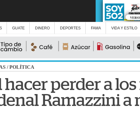
VERS
S
GUATE
DINERO
DEPORTES
FAMA
VIDA Y ESTILO
AS
/
POLÍTICA
 hacer perder a los
ardenal Ramazzini a