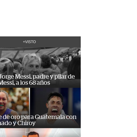
+VISTO
orge Messi, padre y pilar de
Messi, a los 68 años
e de oro para Guatemala con
ado y Chiroy