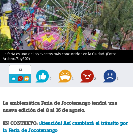
La feria es uno de los eventos más concurridos en la Ciudad. (Foto:
Archivo/Soy502)
13
9
1
2
1
La emblemática Feria de Jocotenango tendrá una
nueva edición del 8 al 16 de agosto.
EN CONTEXTO:
¡Atención! Así cambiará el tránsito por
la Feria de Jocotenango