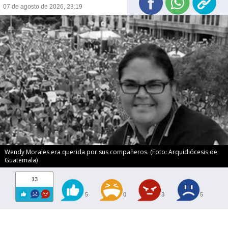
07 de agosto de 2026, 23:19
Wendy Morales era querida por sus compañeros. (Foto: Arquidiócesis de
Guatemala)
13
5
0
3
5