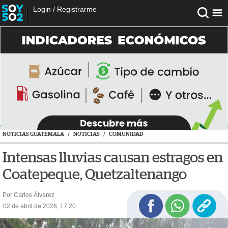
Login
/
Registrarme
NOTICIAS GUATEMALA
/
NOTICIAS
/
COMUNIDAD
Intensas lluvias causan estragos en
Coatepeque, Quetzaltenango
Por Carlos Álvarez
02 de abril de 2026, 17:20