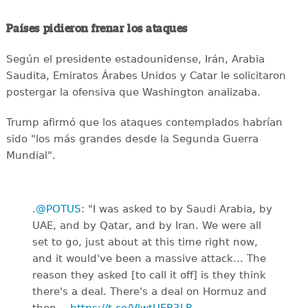
Países pidieron frenar los ataques
Según el presidente estadounidense, Irán, Arabia
Saudita, Emiratos Árabes Unidos y Catar le solicitaron
postergar la ofensiva que Washington analizaba.
Trump afirmó que los ataques contemplados habrían
sido "los más grandes desde la Segunda Guerra
Mundial".
.
@POTUS
: "I was asked to by Saudi Arabia, by
UAE, and by Qatar, and by Iran. We were all
set to go, just about at this time right now,
and it would've been a massive attack... The
reason they asked [to call it off] is they think
there's a deal. There's a deal on Hormuz and
then…
https://t.co/VlwtUEB3LR