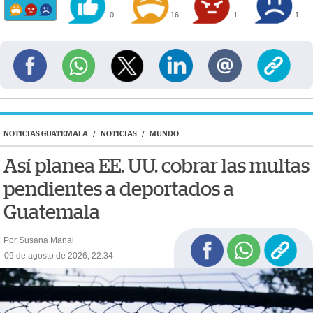
0
16
1
1
NOTICIAS GUATEMALA
/
NOTICIAS
/
MUNDO
Así planea EE. UU. cobrar las multas
pendientes a deportados a
Guatemala
Por Susana Manai
09 de agosto de 2026, 22:34