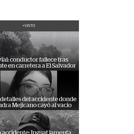
+VISTO
vial: conductor fallece tras
te en carretera a El Salvador
detalles del accidente donde
dra Mejicano cayó al vacío
 accidente: Inguat lamenta