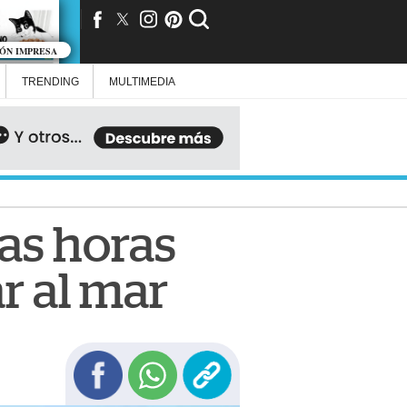
IÓN IMPRESA
TRENDING
MULTIMEDIA
las horas
r al mar