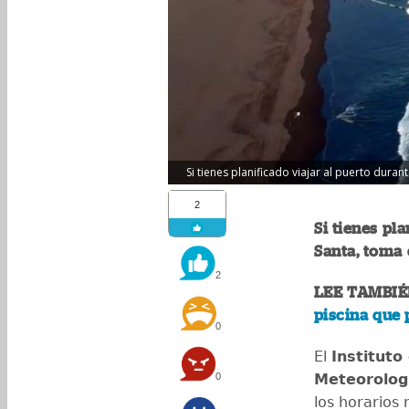
Si tienes planificado viajar al puerto dura
2
Si tienes pl
Santa, toma 
2
LEE TAMBIÉ
piscina que 
0
El
Instituto
0
Meteorologí
los horario