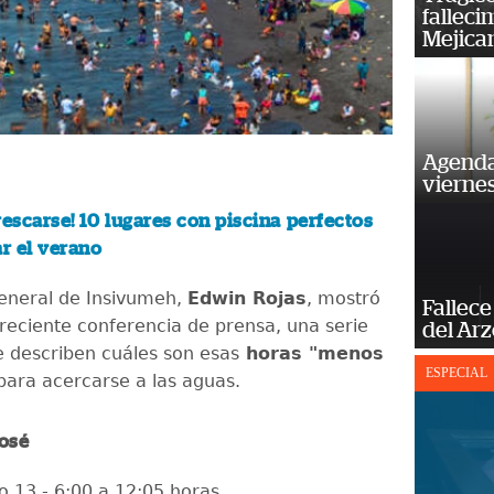
falleci
Mejica
Agenda
vierne
rescarse! 10 lugares con piscina perfectos
ar el verano
General de Insivumeh,
Edwin Rojas
, mostró
Fallece
reciente conferencia de prensa, una serie
del Ar
e describen cuáles son esas
horas "menos
ESPECIAL
ara acercarse a las aguas.
José
 13 - 6:00 a 12:05 horas