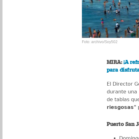
Foto: archivo/Soy502
MIRA:
¡A ref
para disfrut
El Director 
durante una 
de tablas qu
riesgosas"
p
Puerto San 
Domingo