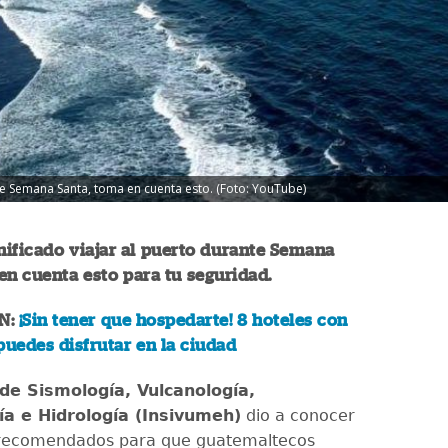
nte Semana Santa, toma en cuenta esto. (Foto: YouTube)
anificado viajar al puerto durante Semana
en cuenta esto para tu seguridad.
N:
¡Sin tener que hospedarte! 8 hoteles con
puedes disfrutar en la ciudad
 de Sismología, Vulcanología,
a e Hidrología (Insivumeh)
dio a conocer
s recomendados para que guatemaltecos