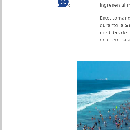
ingresen al m
0
Esto, tomand
durante la
S
medidas de p
ocurren usu