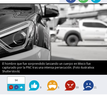
El hombre que fue sorprendido lanzando un cuerpo en Mixco fue
capturado por la PNC tras una intensa persecución. (Foto ilustrativa:
Shutterstock)
94
9
5
59
21