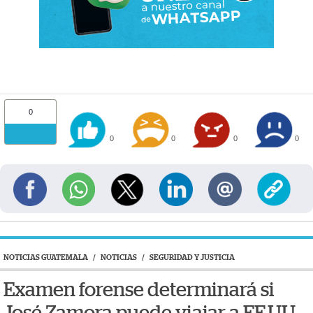
0
0
0
0
0
NOTICIAS GUATEMALA
/
NOTICIAS
/
SEGURIDAD Y JUSTICIA
Examen forense determinará si
José Zamora puede viajar a EE.UU.