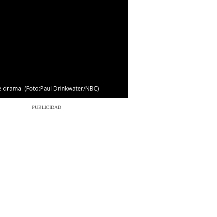
3/6
 de drama. (Foto:Paul Drinkwater/NBC)
Leonardo Di Caprio
PUBLICIDAD