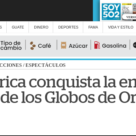
VERS
S
GUATE
DINERO
DEPORTES
FAMA
VIDA Y ESTILO
CCIONES
/
ESPECTÁCULOS
ica conquista la e
de los Globos de O