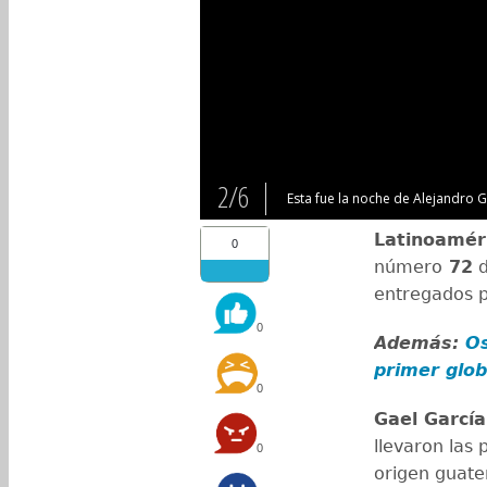
2/6
Esta fue la noche de Alejandro G
Latinoamér
0
número
72
d
entregados p
0
Además:
Os
primer glo
0
Gael García
llevaron las
0
origen guat