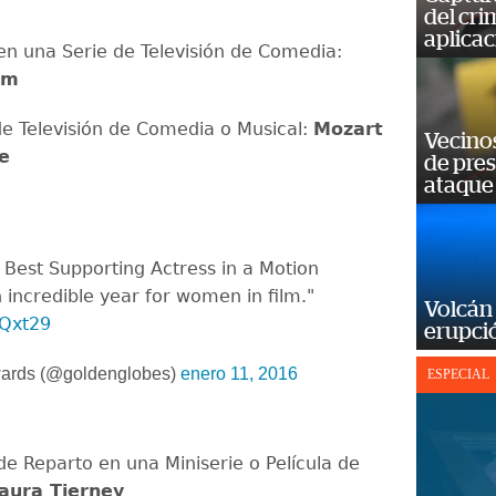
del cr
aplicac
 en una Serie de Televisión de Comedia:
om
de Televisión de Comedia o Musical:
Mozart
Vecino
le
de pre
ataque
 Best Supporting Actress in a Motion
 incredible year for women in film."
Volcán 
KQxt29
erupció
ards (@goldenglobes)
enero 11, 2016
ESPECIAL
de Reparto en una Miniserie o Película de
aura Tierney