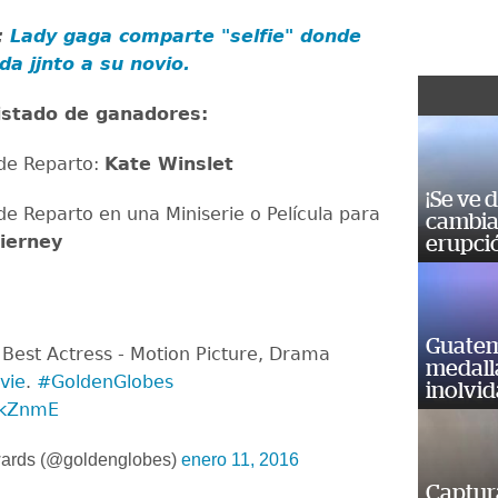
:
Lady gaga comparte "selfie" donde
a jjnto a su novio.
listado de ganadores:
 de Reparto:
Kate Winslet
¡Se ve 
de Reparto en una Miniserie o Película para
cambia 
ierney
erupci
Guatem
Best Actress - Motion Picture, Drama
medall
vie
.
#GoldenGlobes
inolvi
qdkZnmE
ards (@goldenglobes)
enero 11, 2016
Captur