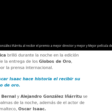
onzález Iñárritu al recibir el premio a mejor director y mejor y Mejor película
ica
brilló durante la noche en la edición
e la entrega de los
Globos de Oro
,
or la prensa internacional.
car Isaac hace historia el recibir su
bo de oro.
 Bernal
y
Alejandro González Iñárritu
se
 palmas de la noche, además de el actor de
emalteco,
Oscar Isaac.