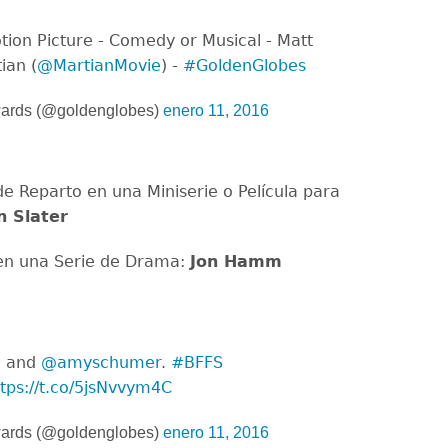
otion Picture - Comedy or Musical - Matt
ian (
@MartianMovie
) -
#GoldenGlobes
ards (@goldenglobes)
enero 11, 2016
de Reparto en una Miniserie o Película para
n Slater
en una Serie de Drama:
Jon Hamm
e and
@amyschumer
.
#BFFS
ttps://t.co/5jsNvvym4C
ards (@goldenglobes)
enero 11, 2016