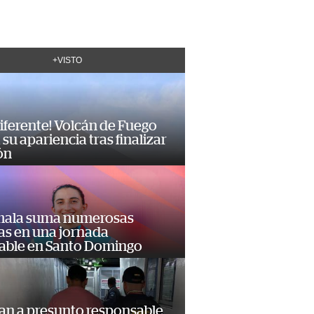
+VISTO
diferente! Volcán de Fuego
su apariencia tras finalizar
ón
ala suma numerosas
as en una jornada
dable en Santo Domingo
an a presunto responsable