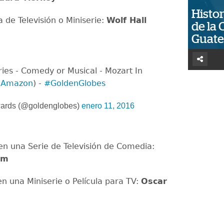
Histor
a de Televisión o Miniserie:
Wolf Hall
de la 
Guat
ries - Comedy or Musical - Mozart In
JAmazon
) -
#GoldenGlobes
ards (@goldenglobes)
enero 11, 2016
 en una Serie de Televisión de Comedia:
om
en una Miniserie o Película para TV:
Oscar