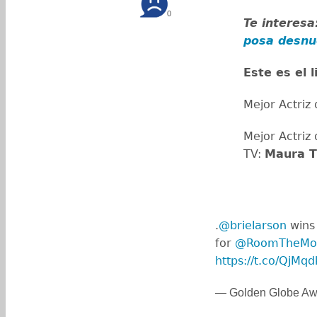
0
Te interesa
posa desnud
Este es el 
Mejor Actriz
Mejor Actriz 
TV:
Maura T
.
@brielarson
wins 
for
@RoomTheMo
https://t.co/QjM
— Golden Globe Aw