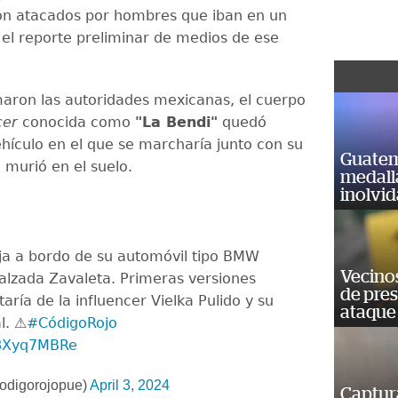
on atacados por hombres que iban en un
 el reporte preliminar de medios de ese
aron las autoridades mexicanas, el cuerpo
cer
conocida como
"La Bendi"
quedó
ehículo en el que se marcharía junto con su
Guatem
n murió en el suelo.
medall
inolvi
ja a bordo de su automóvil tipo BMW
Vecino
Calzada Zavaleta. Primeras versiones
de pre
taría de la influencer Vielka Pulido y su
ataque
. ⚠️
#CódigoRojo
N8Xyq7MBRe
odigorojopue)
April 3, 2024
Captur