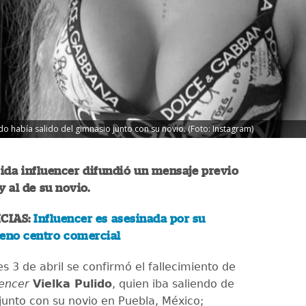
ndo había salido del gimnasio junto con su novio. (Foto: Instagram)
ida influencer difundió un mensaje previo
y al de su novio.
CIAS:
Influencer es asesinada por su
leno centro comercial
s 3 de abril se confirmó el fallecimiento de
uencer
Vielka Pulido
, quien iba saliendo de
junto con su novio en Puebla, México;