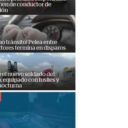
imen de conductor de
ión
no tránsito! Pelea entre
tores termina en disparos
e el nuevo soldado del
o, equipado con fusiles y
 nocturna