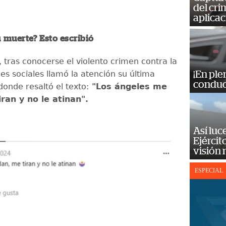
del cr
aplicac
u muerte? Esto escribió
 tras conocerse el violento crimen contra la
es sociales llamó la atención su última
¡En ple
conduc
donde resaltó el texto:
"Los ángeles me
iran y no le atinan".
Así luc
Ejércit
visión
ESPECIAL