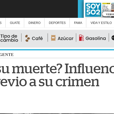
VERS
S
GUATE
DINERO
DEPORTES
FAMA
VIDA Y ESTILO
GENTE
su muerte? Influen
evio a su crimen