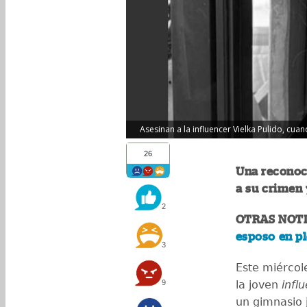
Asesinan a la influencer Vielka Pulido, cua
26
Una reconoc
a su crimen 
2
OTRAS NOTI
esposo en p
3
Este miércole
9
la joven
infl
un gimnasio 