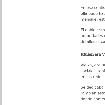
En ese sentid
ella pudo ha
mensaje, este
El doble crim
autoridades
detalles el c
¿Quién era V
Vielka, era 
sociales, te
en las redes 
Se dedicaba 
También esta
donde comer