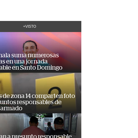
+VISTO
ala suma numerosas
as en una jornada
dable en Santo Domingo
s de zona 14 comparten foto
suntos responsables de
 armado
an a presunto responsable