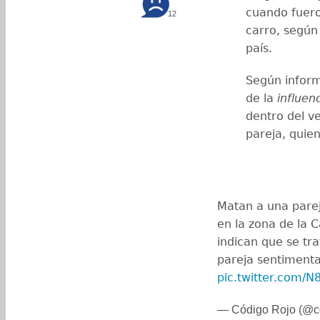
cuando fuer
12
carro, según
país.
Según inform
de la
influen
dentro del v
pareja, quie
Matan a una pare
en la zona de la 
indican que se tra
pareja sentimental
pic.twitter.com/
— Código Rojo (@c