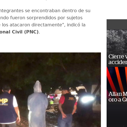
integrantes se encontraban dentro de su
ando fueron sorprendidos por sujetos
los atacaron directamente", indicó la
onal Civil (PNC)
.
Cierre 
acciden
Allan 
oro a 