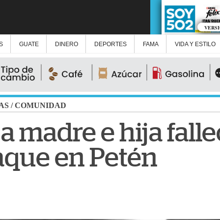
VERS
S
GUATE
DINERO
DEPORTES
FAMA
VIDA Y ESTILO
AS
/
COMUNIDAD
 a madre e hija fall
aque en Petén