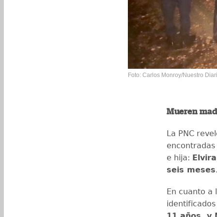
Foto: Carlos Monroy/Nuestro Diar
Mueren madr
La PNC revel
encontradas 
e hija:
Elvir
seis meses
En cuanto a 
identificado
11 años, y 