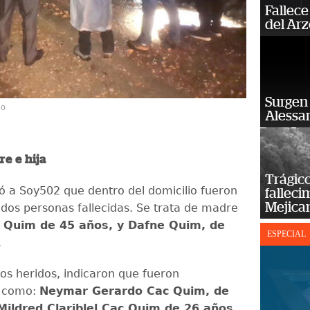
Fallece
del Ar
Surgen 
io
Alessan
e e hija
Trágico
ó a Soy502 que dentro del domicilio fueron
falleci
Mejica
dos personas fallecidas. Se trata de madre
a Quim de 45 años, y Dafne Quim, de
ESPECIAL
.
los heridos, indicaron que fueron
s como:
Neymar Gerardo Cac Quim, de
Mildred Clariblel Cac Quim de 26 años
,