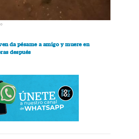
io
ven da pésame a amigo y muere en
oras después