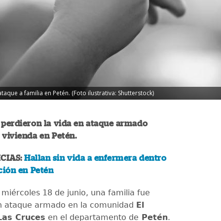
taque a familia en Petén. (Foto ilustrativa: Shutterstock)
 perdieron la vida en ataque armado
 vivienda en Petén.
CIAS:
Hallan sin vida a enfermera dentro
ción en Petén
miércoles 18 de junio, una familia fue
un ataque armado en la comunidad
El
Las Cruces
en el departamento de
Petén
.