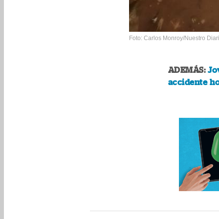
Foto: Carlos Monroy/Nuestro Diar
ADEMÁS:
Jo
accidente h