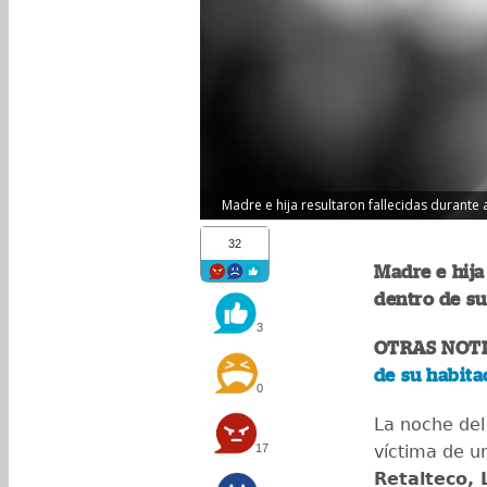
Madre e hija resultaron fallecidas durante a
32
Madre e hija
dentro de su
3
OTRAS NOTI
de su habita
0
La noche del 
17
víctima de 
Retalteco, 