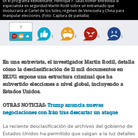
En el programa Reinventarte, Henrique F. Salas Römer entrevista al
especialista en seguridad Martín Rodil sobre un entramado que
involucraría al Cartel de los Soles, régimen de Venezuela y China para
manipular elecciones. (Foto: Captura de pantalla)
7
1
2
3
1
En una entrevista, el investigador Martín Rodil, detalla
cómo la desclasificación de 11 mil documentos en
EE.UU. expone una estructura criminal que ha
subvertido elecciones a nivel global, incluyendo a
Estados Unidos.
OTRAS NOTICIAS:
Trump anuncia nuevas
negociaciones con Irán tras descartar un ataque
La reciente desclasificación de archivos del gobierno de
Estados Unidos ha permitido que salgan a la luz detalles