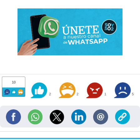
10
2
2
1
5