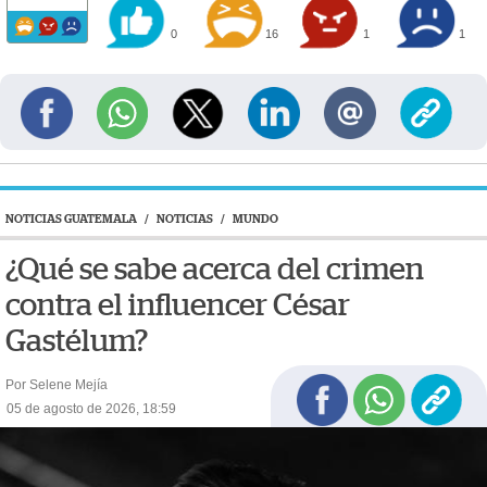
0
16
1
1
NOTICIAS GUATEMALA
/
NOTICIAS
/
MUNDO
¿Qué se sabe acerca del crimen
contra el influencer César
Gastélum?
Por Selene Mejía
05 de agosto de 2026, 18:59