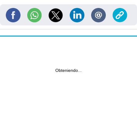
Obteniendo...