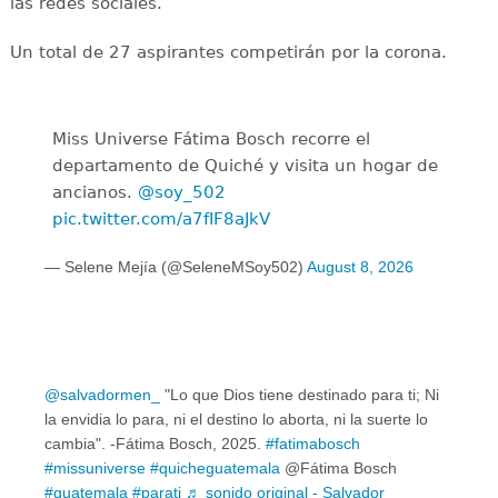
las redes sociales.
Un total de 27 aspirantes competirán por la corona.
Miss Universe Fátima Bosch recorre el
departamento de Quiché y visita un hogar de
ancianos.
@soy_502
pic.twitter.com/a7fIF8aJkV
— Selene Mejía (@SeleneMSoy502)
August 8, 2026
@salvadormen_
"Lo que Dios tiene destinado para ti; Ni
la envidia lo para, ni el destino lo aborta, ni la suerte lo
cambia". -Fátima Bosch, 2025.
#fatimabosch
#missuniverse
#quicheguatemala
@Fátima Bosch
#guatemala
#parati
♬ sonido original - Salvador