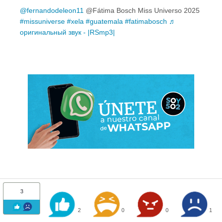
@fernandodeleon11
@Fátima Bosch Miss Universo 2025
#missuniverse
#xela
#guatemala
#fatimabosch
♬
оригинальный звук - |RSmp3|
3
2
0
0
1