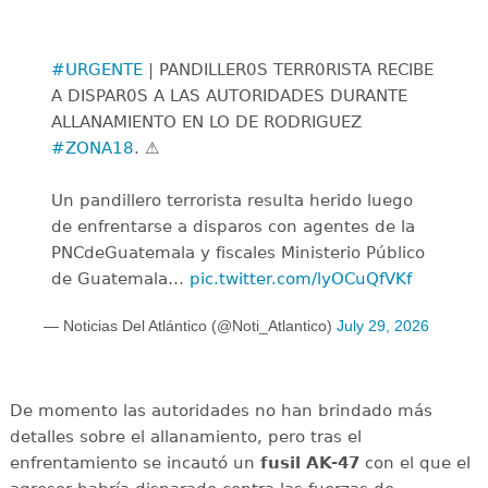
#URGENTE
| PANDILLER0S TERR0RISTA RECIBE
A DISPAR0S A LAS AUTORIDADES DURANTE
ALLANAMIENTO EN LO DE RODRIGUEZ
#ZONA18
. ⚠️
Un pandillero terrorista resulta herido luego
de enfrentarse a disparos con agentes de la
PNCdeGuatemala y fiscales Ministerio Público
de Guatemala…
pic.twitter.com/lyOCuQfVKf
— Noticias Del Atlántico (@Noti_Atlantico)
July 29, 2026
De momento las autoridades no han brindado más
detalles sobre el allanamiento, pero tras el
enfrentamiento se incautó un
fusil
AK-47
con el que el