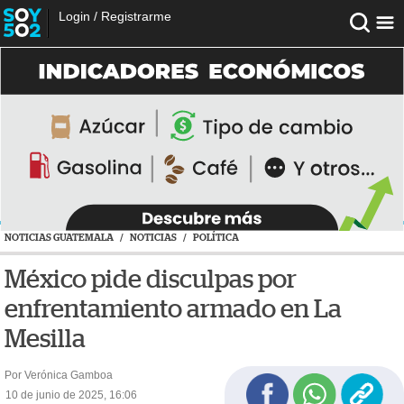
Login
/
Registrarme
NOTICIAS GUATEMALA
/
NOTICIAS
/
POLÍTICA
México pide disculpas por
enfrentamiento armado en La
Mesilla
Por Verónica Gamboa
10 de junio de 2025, 16:06