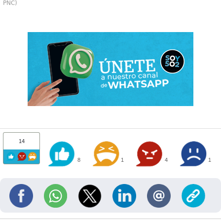
PNC)
14
8
1
4
1