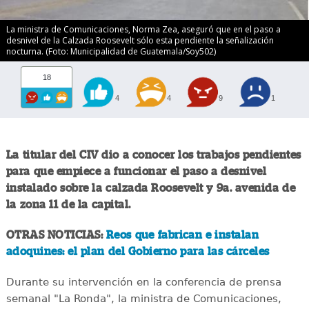
La ministra de Comunicaciones, Norma Zea, aseguró que en el paso a
desnivel de la Calzada Roosevelt sólo esta pendiente la señalización
nocturna. (Foto: Municipalidad de Guatemala/Soy502)
18
4
4
9
1
La titular del CIV dio a conocer los trabajos pendientes
para que empiece a funcionar el paso a desnivel
instalado sobre la calzada Roosevelt y 9a. avenida de
la zona 11 de la capital.
OTRAS NOTICIAS:
Reos que fabrican e instalan
adoquines: el plan del Gobierno para las cárceles
Durante su intervención en la conferencia de prensa
semanal "La Ronda", la ministra de Comunicaciones,