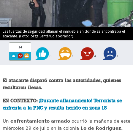
Las fuerzas de seguridad allanan el inmueble en donde se encontraba el
atacante. (Foto: Jorge Senté/Colaborador)
14
8
1
4
1
El atacante disparó contra las autoridades, quienes
resultaron ilesas.
EN CONTEXTO:
¡Durante allanamiento! Terrorista se
enfrenta a la PNC y resulta herido en zona 18
Un
enfrentamiento
armado
ocurrió la mañana de este
miércoles 29 de julio en la colonia
Lo de Rodríguez,