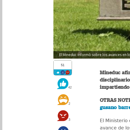
El Mineduc informó sobre los avances en lo
51
Mineduc afi
disciplinari
impartiendo 
42
OTRAS NOTI
2
gusano barr
3
El Ministeri
avance de lo