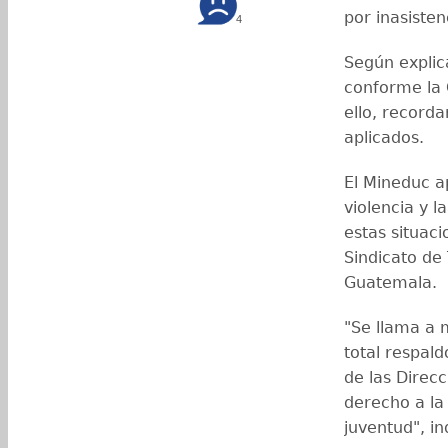
por inasisten
4
Según explic
conforme la C
ello, record
aplicados.
El Mineduc a
violencia y 
estas situaci
Sindicato de
Guatemala.
"Se llama a 
total respald
de las Direc
derecho a la
juventud", i