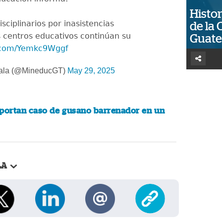
Histor
sciplinarios por inasistencias
de la 
os centros educativos continúan su
Guat
r.com/Yemkc9Wggf
ala (@MineducGT)
May 29, 2025
portan caso de gusano barrenador en un
LA