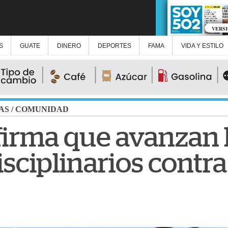
VERS
S
GUATE
DINERO
DEPORTES
FAMA
VIDA Y ESTILO
AS
/
COMUNIDAD
irma que avanzan 
isciplinarios contr