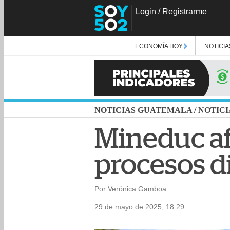
Login
/
Registrarme
ECONOMÍA HOY
NOTICIA
NOTICIAS GUATEMALA
/
NOTICI
Mineduc af
procesos d
Por Verónica Gamboa
29 de mayo de 2025, 18:29