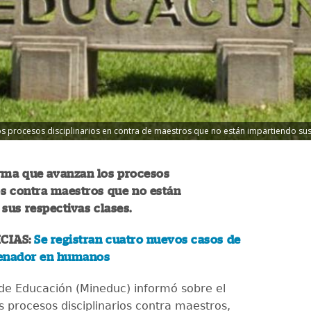
s procesos disciplinarios en contra de maestros que no están impartiendo sus 
rma que avanzan los procesos
os contra maestros que no están
sus respectivas clases.
CIAS:
Se registran cuatro nuevos casos de
enador en humanos
o de Educación (Mineduc) informó sobre el
s procesos disciplinarios contra maestros,