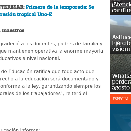
¡Atenci
NTERESAR:
Primera de la temporada: Se
carril r
resión tropical Uno-E
 maestros
Así luc
Ejércit
gradeció a los docentes, padres de familia y
visión
que mantienen operativa la enorme mayoría
ducativos a nivel nacional.
o de Educación ratifica que todo acto que
WhatsA
erecho a la educación será documentado y
perderá
onforma a la ley, garantizando siempre los
agosto
rales de los trabajadores", reiteró el
ESPECIAL
Educación informa: