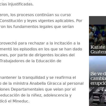
cias injustificadas.
aron, los procesos continúan su curso
onstitución y leyes vigentes aplicables. Por
aron los fundamentos legales que serían
provechó para rechazar a la incitación a la
Karate 
lamentó los episodios en los que se han dado
Guatem
ones, por parte de dirigentes locales del
 Trabajadores de la Educación de
¡Se ve 
mantener la tranquilidad y se reafirma el
cambia 
erupci
o de la ministra Anabella Giracca al personal
ciones Departamentales que velan por el
 educación de la niñez, adolescencia y
ndicó el Mineduc.