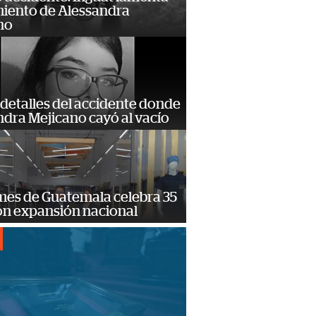
miento de Alessandra
no
detalles del accidente donde
dra Mejicano cayó al vacío
mes de Guatemala celebra 35
on expansión nacional