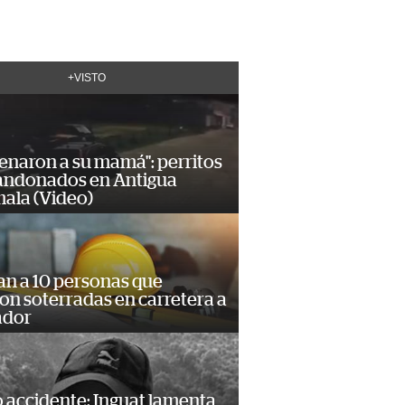
+VISTO
enaron a su mamá": perritos
andonados en Antigua
ala (Video)
an a 10 personas que
n soterradas en carretera a
ador
 accidente: Inguat lamenta