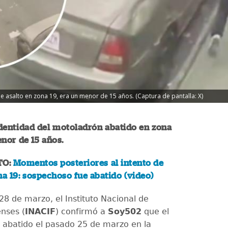
de asalto en zona 19, era un menor de 15 años. (Captura de pantalla: X)
dentidad del motoladrón abatido en zona
enor de 15 años.
TO:
Momentos posteriores al intento de
na 19: sospechoso fue abatido (video)
28 de marzo, el Instituto Nacional de
enses (
INACIF
) confirmó a
Soy502
que el
abatido el pasado 25 de marzo en la