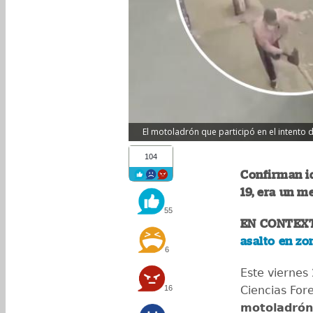
El motoladrón que participó en el intento 
104
Confirman i
19, era un m
55
EN CONTEX
asalto en zo
6
Este viernes 
16
Ciencias For
motoladrón