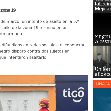
falleci
Mejica
 zona 19
de marzo, un intento de asalto en la 5.ª
ª calle de la zona 19 terminó en un
nto armado.
Surgen 
Alessan
 difundidos en redes sociales, el conductor
negro disparó contra dos sujetos en
ue intentaron asaltarlo.
Unifor
años c
ESPECIAL