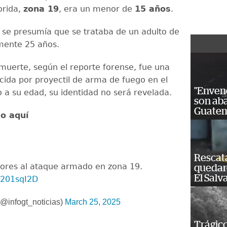
orida,
zona 19
, era un menor de
15 años
.
, se presumía que se trataba de un adulto de
ente 25 años.
muerte, según el reporte forense, fue una
cida por proyectil de arma de fuego en el
"Enven
o a su edad, su identidad no será revelada.
son ab
Guatem
eo aquí
Rescat
ores al ataque armado en zona 19.
quedaro
El Salv
o201sqI2D
@infogt_noticias)
March 25, 2025
Trágico