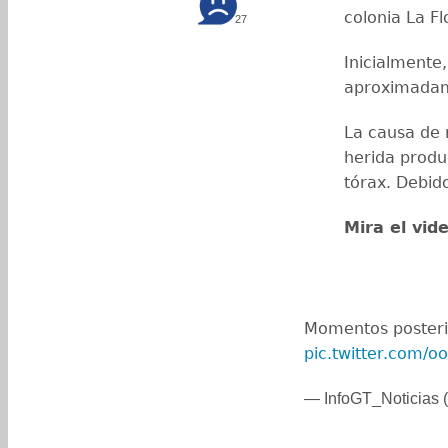
colonia La Fl
27
Inicialmente
aproximadam
La causa de 
herida produ
tórax. Debid
Mira el vid
Momentos posteri
pic.twitter.com/o
— InfoGT_Noticias (