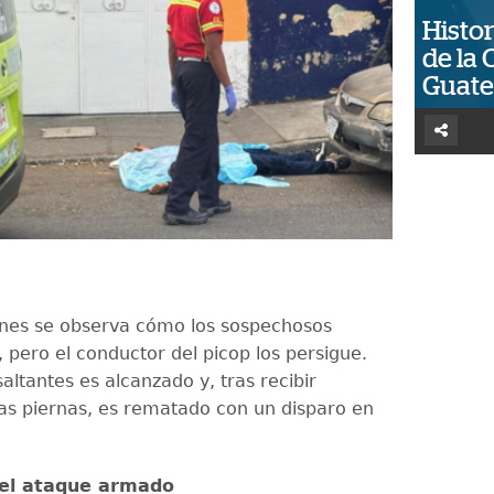
Histor
de la 
Guat
nes se observa cómo los sospechosos
, pero el conductor del picop los persigue.
altantes es alcanzado y, tras recibir
las piernas, es rematado con un disparo en
el ataque armado