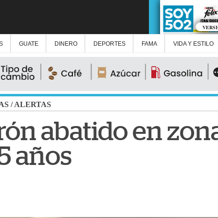
VERS
S
GUATE
DINERO
DEPORTES
FAMA
VIDA Y ESTILO
AS
/
ALERTAS
rón abatido en zona
5 años