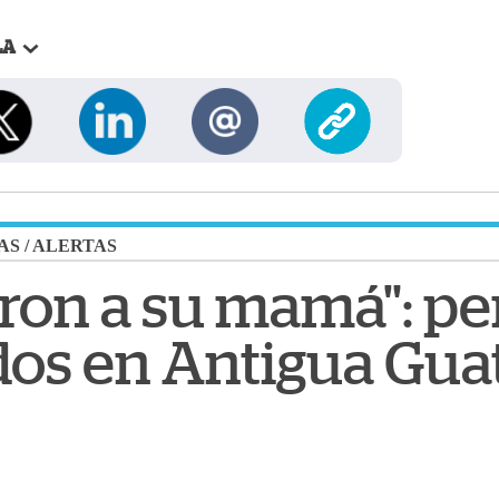
LA
AS
/
ALERTAS
on a su mamá": per
os en Antigua Gua