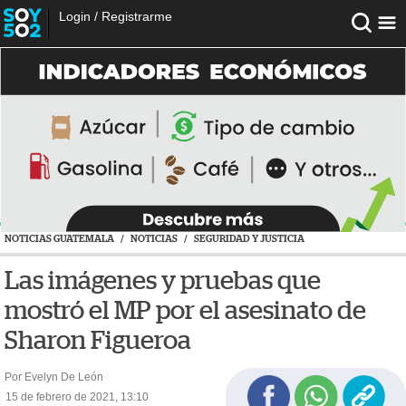
Login
/
Registrarme
NOTICIAS GUATEMALA
/
NOTICIAS
/
SEGURIDAD Y JUSTICIA
Las imágenes y pruebas que
mostró el MP por el asesinato de
Sharon Figueroa
Por Evelyn De León
15 de febrero de 2021, 13:10