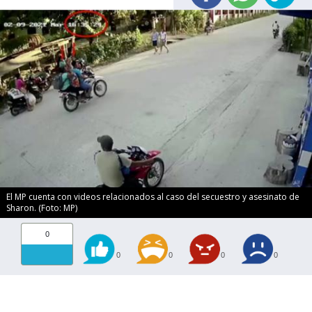
El MP cuenta con videos relacionados al caso del secuestro y asesinato de
Sharon. (Foto: MP)
0
0
0
0
0