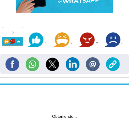
5
1
2
2
0
Obteniendo...