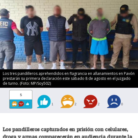
Los tres pandilleros aprehendidos en flagrancia en allanamientos en Pavón
prestarán su primera declaración este sábado 8 de agosto en el juzgado
de turno. (Foto: MP/Soy502)
5
1
2
2
0
Los pandilleros capturados en prisión con celulares,
droga y armas comparecerán en audiencia durante la