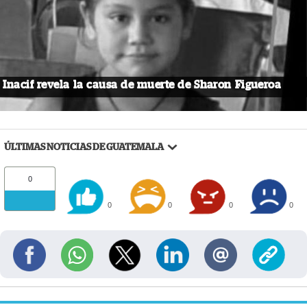
Inacif revela la causa de muerte de Sharon Figueroa
ÚLTIMAS NOTICIAS DE GUATEMALA
0
0
0
0
0