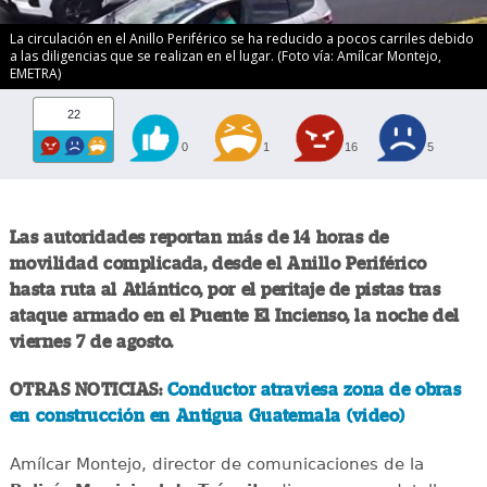
La circulación en el Anillo Periférico se ha reducido a pocos carriles debido
a las diligencias que se realizan en el lugar. (Foto vía: Amílcar Montejo,
EMETRA)
22
0
1
16
5
Las autoridades reportan más de 14 horas de
movilidad complicada, desde el Anillo Periférico
hasta ruta al Atlántico, por el peritaje de pistas tras
ataque armado en el Puente El Incienso, la noche del
viernes 7 de agosto.
OTRAS NOTICIAS:
Conductor atraviesa zona de obras
en construcción en Antigua Guatemala (video)
Amílcar Montejo, director de comunicaciones de la