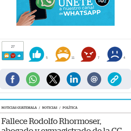
27
5
11
7
4
NOTICIAS GUATEMALA
/
NOTICIAS
/
POLÍTICA
Fallece Rodolfo Rhormoser,
abogado y exmagistrado de la CC