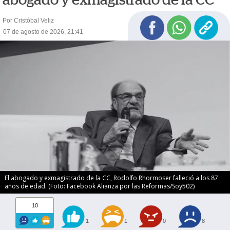
Por Cristóbal Veliz
07 de agosto de 2026, 21:41
El abogado y exmagistrado de la CC, Rodolfo Rhormoser falleció a los 87
años de edad. (Foto: Facebook Alianza por las Reformas/Soy502)
10
1
1
0
8