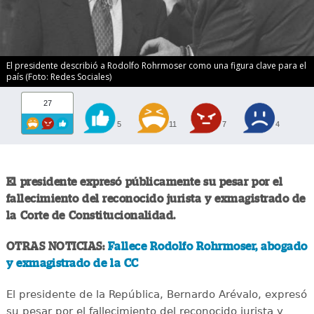
El presidente describió a Rodolfo Rohrmoser como una figura clave para el
país (Foto: Redes Sociales)
27
5
11
7
4
El presidente expresó públicamente su pesar por el
fallecimiento del reconocido jurista y exmagistrado de
la Corte de Constitucionalidad.
OTRAS NOTICIAS:
Fallece Rodolfo Rohrmoser, abogado
y exmagistrado de la CC
El presidente de la República, Bernardo Arévalo, expresó
su pesar por el fallecimiento del reconocido jurista y