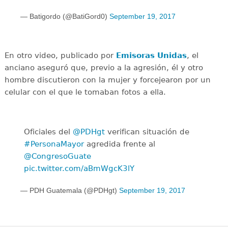
— Batigordo (@BatiGord0)
September 19, 2017
En otro video, publicado por
Emisoras Unidas
, el
anciano aseguró que, previo a la agresión, él y otro
hombre discutieron con la mujer y forcejearon por un
celular con el que le tomaban fotos a ella.
Oficiales del
@PDHgt
verifican situación de
#PersonaMayor
agredida frente al
@CongresoGuate
pic.twitter.com/aBmWgcK3lY
— PDH Guatemala (@PDHgt)
September 19, 2017