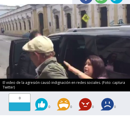
El video de la agresión causó indignación en redes sociales. (Foto: captura
Twitter)
0
0
0
0
0