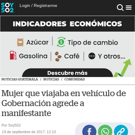
Login
/
Registrarme
NOTICIAS GUATEMALA
/
NOTICIAS
/
COMUNIDAD
Mujer que viajaba en vehículo de
Gobernación agrede a
manifestante
Por Soy502
19 de septiembre de 2017, 12:10