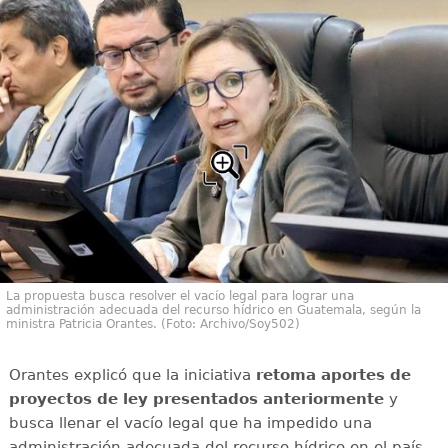
La propuesta busca resolver el vacío legal para lograr una
administración adecuada del recurso hídrico en Guatemala, según la
ministra Patricia Orantes. (Foto: Archivo/Soy502)
Orantes explicó que la iniciativa
retoma aportes de
proyectos de ley presentados anteriormente
y
busca llenar el vacío legal que ha impedido una
administración adecuada del recurso hídrico en el país.