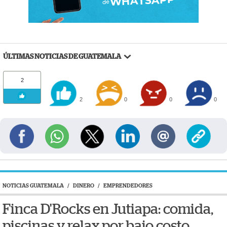
ÚLTIMAS NOTICIAS DE GUATEMALA
2
2
0
0
0
NOTICIAS GUATEMALA
/
DINERO
/
EMPRENDEDORES
Finca D'Rocks en Jutiapa: comida,
piscinas y relax por bajo costo