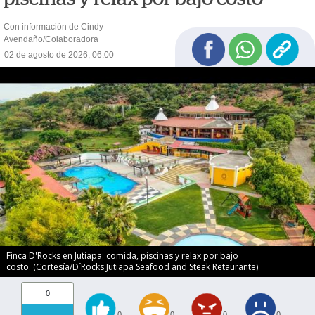
Con información de Cindy
Avendaño/Colaboradora
02 de agosto de 2026, 06:00
Finca D'Rocks en Jutiapa: comida, piscinas y relax por bajo
costo. (Cortesía/D´Rocks Jutiapa Seafood and Steak Retaurante)
0
0
0
0
0