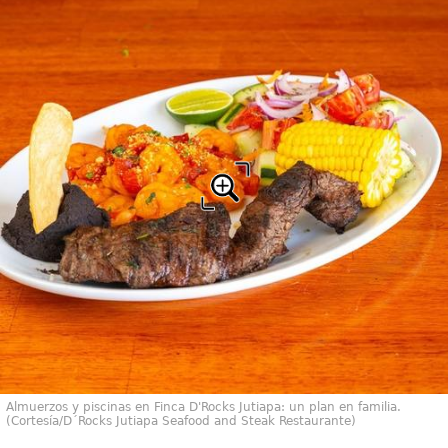
Almuerzos y piscinas en Finca D'Rocks Jutiapa: un plan en familia.
(Cortesía/D´Rocks Jutiapa Seafood and Steak Restaurante)