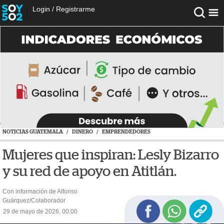
Login
/
Registrarme
NOTICIAS GUATEMALA
/
DINERO
/
EMPRENDEDORES
Mujeres que inspiran: Lesly Bizarro
y su red de apoyo en Atitlán.
Con información de Alfonso
Guárquez/Colaborador
29 de mayo de 2026, 00:00