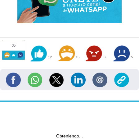
35
12
15
3
5
Obteniendo...