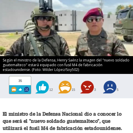
Según el ministro de la Defensa, Henry Saénz la imagen del "nuevo soldado
guatemalteco" estará equipado con fusil M4 de fabricación
estadounidense. (Foto: Wilder López/Soy502)
35
12
15
3
5
El ministro de la Defensa Nacional dio a conocer lo
que será el "nuevo soldado guatemalteco", que
utilizará el fusil M4 de fabricación estadounidense.