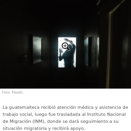
Foto: Pexels.
La guatemalteca recibió atención médica y asistencia de
trabajo social, luego fue trasladada al Instituto Nacional
de Migración (INM), donde se dará seguimiento a su
situación migratoria y recibirá apoyo.