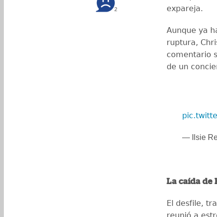
expareja.
2
Aunque ya h
ruptura, Chr
comentario s
de un concier
pic.twit
— Ilsie Re
La caída de 
El desfile, t
reunió a est