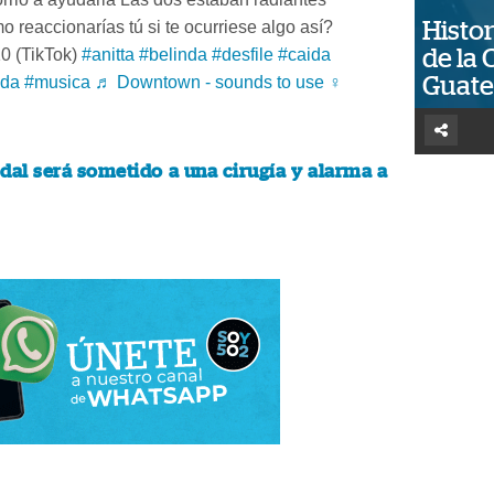
reaccionarías tú si te ocurriese algo así?
Histor
10 (TikTok)
#anitta
#belinda
#desfile
#caida
de la 
da
#musica
♬ Downtown - sounds to use ‍♀️
Guat
dal será sometido a una cirugía y alarma a