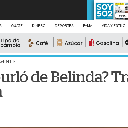
VERS
S
GUATE
DINERO
DEPORTES
FAMA
VIDA Y ESTILO
GENTE
urló de Belinda? Tr
a