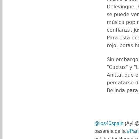
Delevingne, 
se puede ver
música pop m
confianza, ju
Para esta oc
rojo, botas h
Sin embargo,
"Cactus" y "
Anitta, que 
percatarse d
Belinda para
@los40spain
¡Ay! @
pasarela de la
#Par
estaba desfilando c