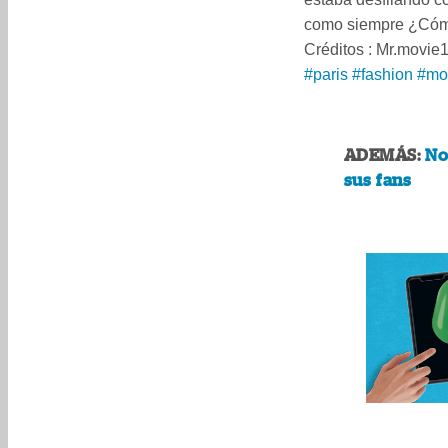
como siempre ¿Cómo 
Créditos : Mr.movie
#paris
#fashion
#mo
ADEMÁS:
No
sus fans