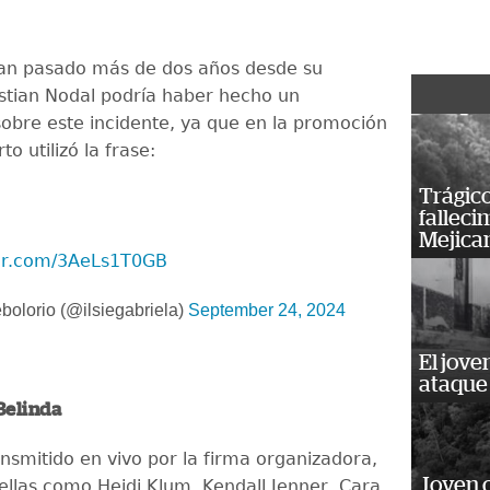
an pasado más de dos años desde su
istian Nodal podría haber hecho un
obre este incidente, ya que en la promoción
to utilizó la frase:
Trágico
falleci
Mejica
ter.com/3AeLs1T0GB
bolorio (@ilsiegabriela)
September 24, 2024
El jove
ataque
Belinda
ransmitido en vivo por la firma organizadora,
Joven 
rellas como Heidi Klum, Kendall Jenner, Cara