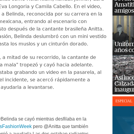
Amatit
Eva Longoria y Camila Cabello. En el video,
amigos
 a Belinda, reconocida por su carrera en la
exicana, entrando al escenario con
sto después de la cantante brasileña Anitta.
asión, Belinda deslumbró con un mini vestido
asta los muslos y un cinturón dorado.
Unifor
años c
 a mitad de su recorrido, la cantante de
La mala" tropezó y cayó hacia adelante.
estaba grabando un video en la pasarela, al
Así luc
el incidente, se acercó rápidamente a
Calzada
 ayudarla a levantarse.
inaugu
ESPECIAL
Belinda se cayó mientras desfilaba en la
ísFashionWeek
pero @Anitta que también
orrió a ayudarla Las dos estaban radiantes