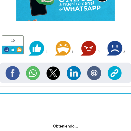
10
1
1
0
8
Obteniendo...