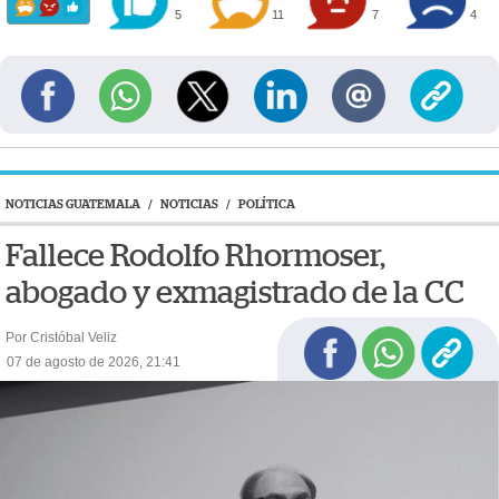
5
11
7
4
NOTICIAS GUATEMALA
/
NOTICIAS
/
POLÍTICA
Fallece Rodolfo Rhormoser,
abogado y exmagistrado de la CC
Por Cristóbal Veliz
07 de agosto de 2026, 21:41