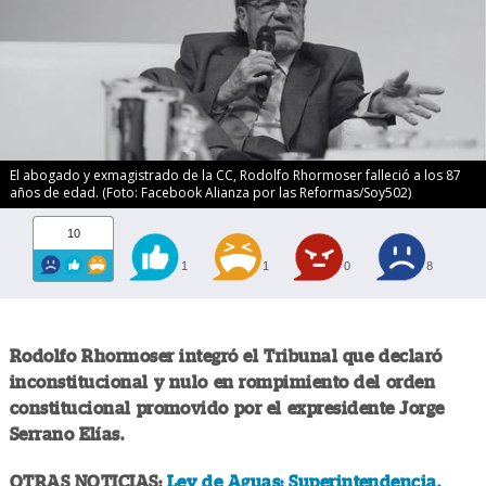
El abogado y exmagistrado de la CC, Rodolfo Rhormoser falleció a los 87
años de edad. (Foto: Facebook Alianza por las Reformas/Soy502)
10
1
1
0
8
Rodolfo Rhormoser integró el Tribunal que declaró
inconstitucional y nulo en rompimiento del orden
constitucional promovido por el expresidente Jorge
Serrano Elías.
OTRAS NOTICIAS:
Ley de Aguas: Superintendencia,