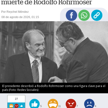
muerte de Rodolfo Rohrmoser
Por Reychel Méndez
08 de agosto de 2026, 01:15
El presidente describió a Rodolfo Rohrmoser como una figura clave para el
país (Foto: Redes Sociales)
27
5
11
7
4