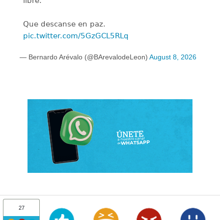
libre.
Que descanse en paz.
pic.twitter.com/5GzGCL5RLq
— Bernardo Arévalo (@BArevalodeLeon)
August 8, 2026
27