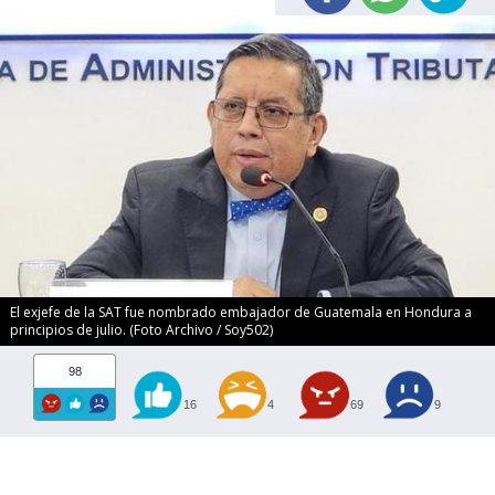
El exjefe de la SAT fue nombrado embajador de Guatemala en Hondura a
principios de julio. (Foto Archivo / Soy502)
98
16
4
69
9