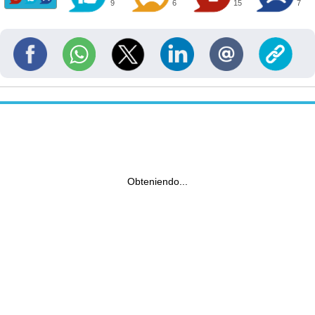
9
6
15
7
Obteniendo...