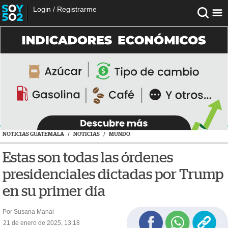
Login
/
Registrarme
NOTICIAS GUATEMALA
/
NOTICIAS
/
MUNDO
Estas son todas las órdenes
presidenciales dictadas por Trump
en su primer día
Por Susana Manai
21 de enero de 2025, 13:18