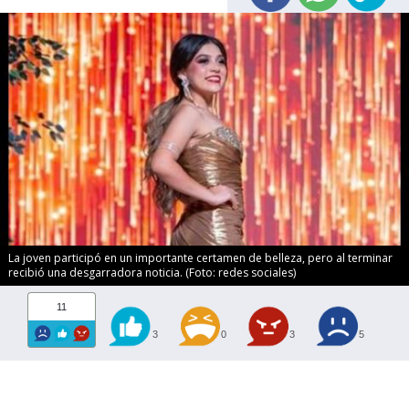
La joven participó en un importante certamen de belleza, pero al terminar
recibió una desgarradora noticia. (Foto: redes sociales)
11
3
0
3
5