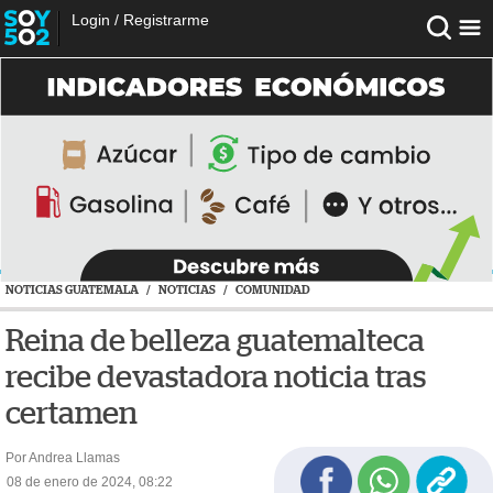
Login
/
Registrarme
NOTICIAS GUATEMALA
/
NOTICIAS
/
COMUNIDAD
Reina de belleza guatemalteca
recibe devastadora noticia tras
certamen
Por Andrea Llamas
08 de enero de 2024, 08:22