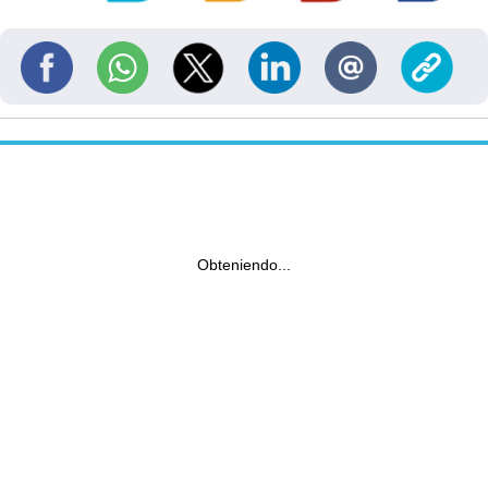
Obteniendo...