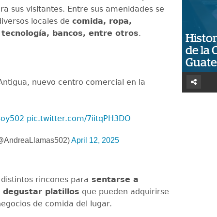
ara sus visitantes. Entre sus amenidades se
iversos locales de
comida, ropa,
 tecnología, bancos, entre otros
.
Histor
de la 
Guat
ntigua, nuevo centro comercial en la
oy502
pic.twitter.com/7iitqPH3DO
(@AndreaLlamas502)
April 12, 2025
distintos rincones para
sentarse a
 degustar platillos
que pueden adquirirse
negocios de comida del lugar.