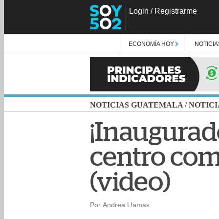
Login
/
Registrarme
ECONOMÍA HOY
NOTICIA
NOTICIAS GUATEMALA
/
NOTICI
¡Inaugurado
centro com
(video)
Por Andrea Llamas