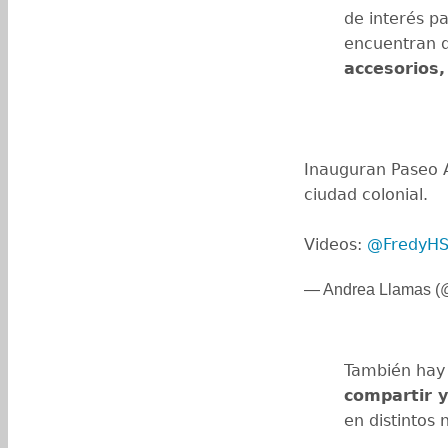
de interés p
encuentran d
accesorios,
Inauguran Paseo A
ciudad colonial.
Videos:
@FredyHS
— Andrea Llamas 
También hay 
compartir y
en distintos 