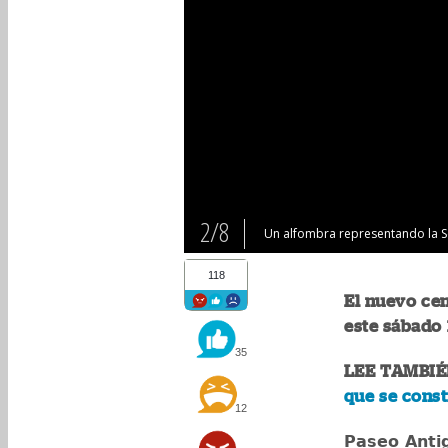
2/8
Un alfombra representando la Se
118
El nuevo ce
este sábado 1
35
LEE TAMBIÉ
que se const
12
Paseo Ant