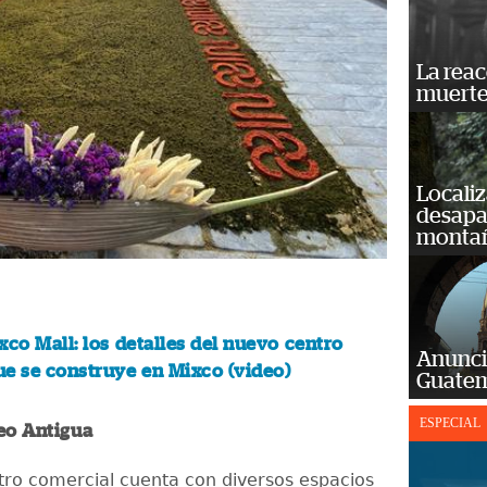
La reac
muerte
Localiz
desapar
monta
xco Mall: los detalles del nuevo centro
Anunci
e se construye en Mixco (video)
Guatem
ESPECIAL
eo Antigua
tro comercial cuenta con diversos espacios