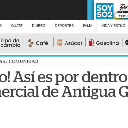
VERS
S
GUATE
DINERO
DEPORTES
FAMA
VIDA Y ESTILO
AS
/
COMUNIDAD
! Así es por dentro
ercial de Antigua 