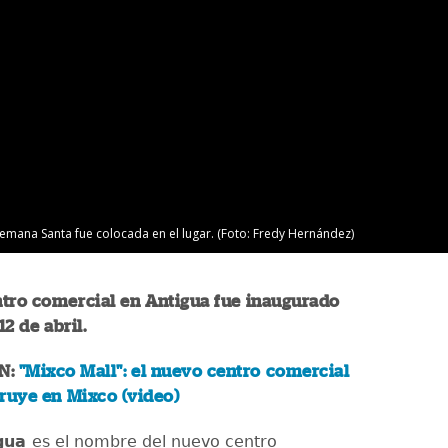
mana Santa fue colocada en el lugar. (Foto: Fredy Hernández)
ntro comercial en Antigua fue inaugurado
2 de abril.
N:
"Mixco Mall": el nuevo centro comercial
ruye en Mixco (video)
igua
es el nombre del nuevo centro