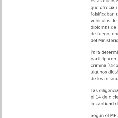
Estas oficin
que ofrecían
falsificaban 
vehículos de 
diplomas de 
de fuego, do
del Ministeri
Para determi
participaron
criminalístico
algunos dict
de los mismo
Las diligenci
el 14 de dic
la cantidad 
Según el MP,