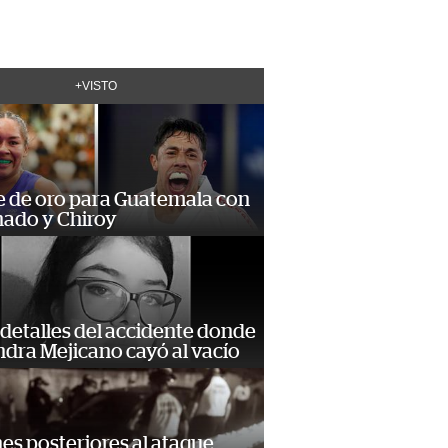
+VISTO
e de oro para Guatemala con
ado y Chiroy
detalles del accidente donde
dra Mejicano cayó al vacío
s posteriores al ataque