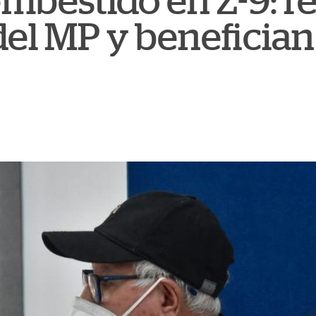
embestido en Z-9: 
el MP y benefician