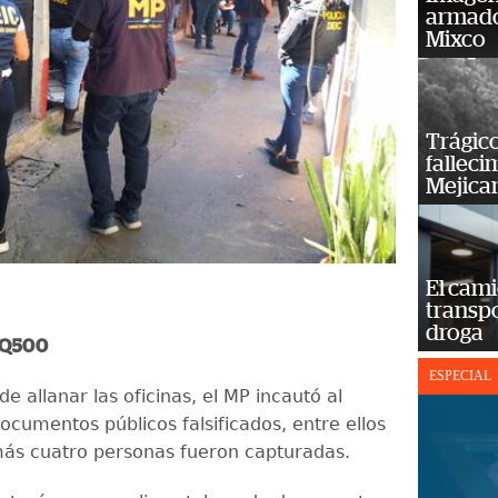
armado
Mixco
Trágico
falleci
Mejica
El cam
transp
droga
a Q500
ESPECIAL
 allanar las oficinas, el MP incautó al
cumentos públicos falsificados, entre ellos
ás cuatro personas fueron capturadas.