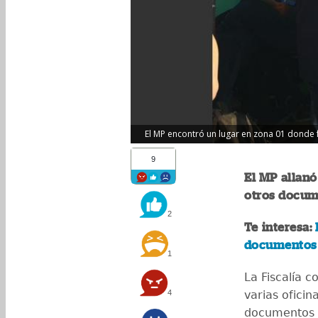
El MP encontró un lugar en zona 01 donde f
9
El MP allanó
otros docum
2
Te interesa:
E
documentos
1
La Fiscalía 
4
varias ofici
documentos f