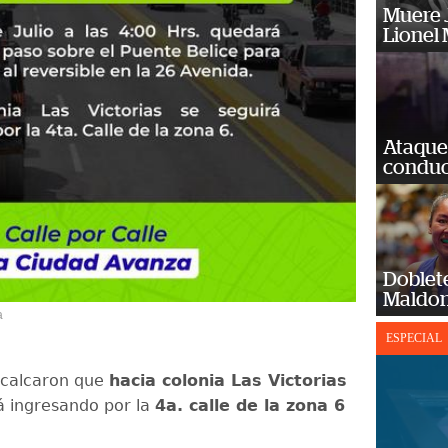
Muere J
Lionel 
Ataque
conduct
Doblet
Maldon
a
ESPECIAL
ecalcaron que
hacia colonia Las Victorias
á ingresando por la
4a. calle de la zona 6