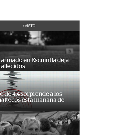
+VISTO
 armado en Escuintla deja
fallecidos
 de 4.4 sorprende a los
altecos esta mañana de
o