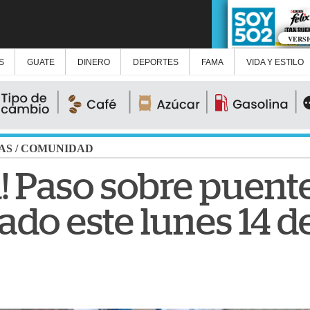
VERS
S
GUATE
DINERO
DEPORTES
FAMA
VIDA Y ESTILO
AS
/
COMUNIDAD
! Paso sobre puente
tado este lunes 14 de