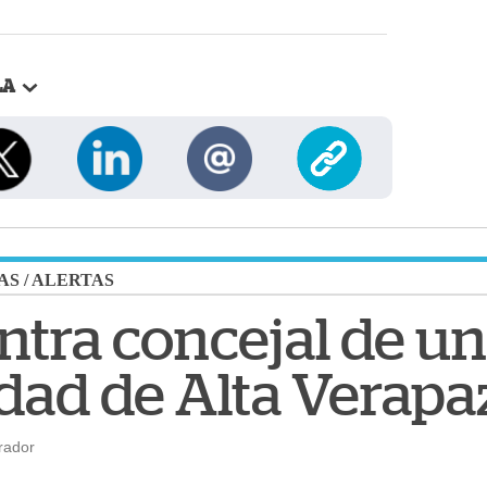
LA
AS
/
ALERTAS
ntra concejal de u
dad de Alta Verapa
rador