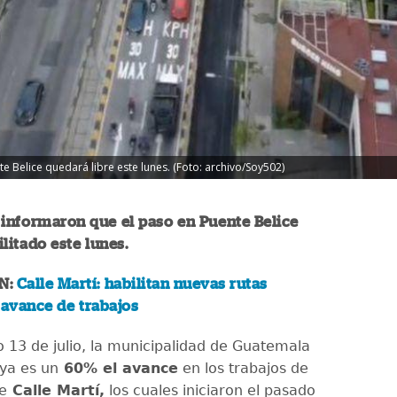
 Belice quedará libre este lunes. (Foto: archivo/Soy502)
informaron que el paso en Puente Belice
litado este lunes.
N:
Calle Martí: habilitan nuevas rutas
 avance de trabajos
 13 de julio, la municipalidad de Guatemala
ya es un
60% el avance
en los trabajos de
e
Calle Martí,
los cuales iniciaron el pasado