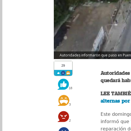
Autoridades informaron que paso en Puente
29
Autoridades 
quedará habi
18
LEE TAMBIÉ
alternas por
3
Este domingo
2
informó que 
reparación d