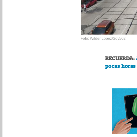
Foto: Wilder López/Soy502
RECUERDA:
pocas horas 