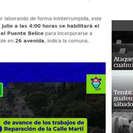
ar laborando de forma ininterrumpida, este
 julio a las 4:00 horas
se habilitará el
el Puente Belice
para incorporarse a
ible en
26 avenida
, indica la comuna.
Ataque
cuatro 
Temblor
guatem
sábad