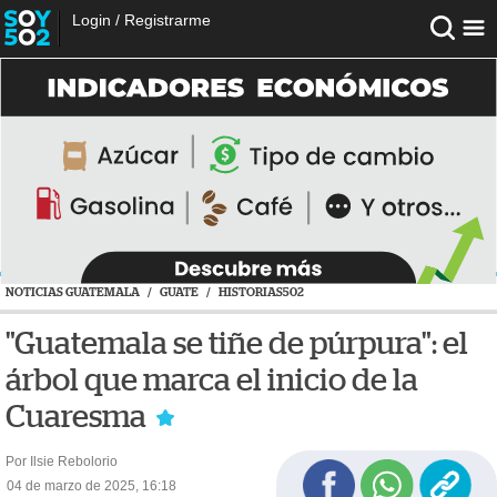
Login
/
Registrarme
NOTICIAS GUATEMALA
/
GUATE
/
HISTORIAS502
"Guatemala se tiñe de púrpura": el
árbol que marca el inicio de la
Cuaresma
Por Ilsie Rebolorio
04 de marzo de 2025, 16:18