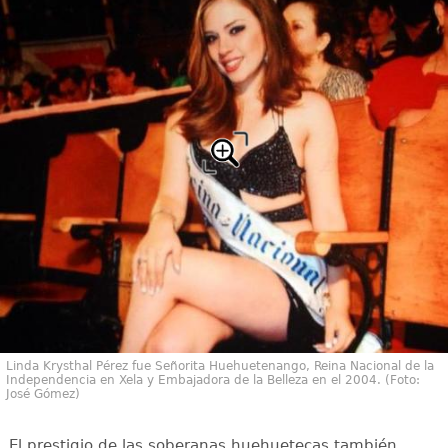
Linda Krysthal Pérez fue Señorita Huehuetenango, Reina Nacional de la
Independencia en Xela y Embajadora de la Belleza en el 2004. (Foto:
José Gómez)
El prestigio de las soberanas huehuetecas también