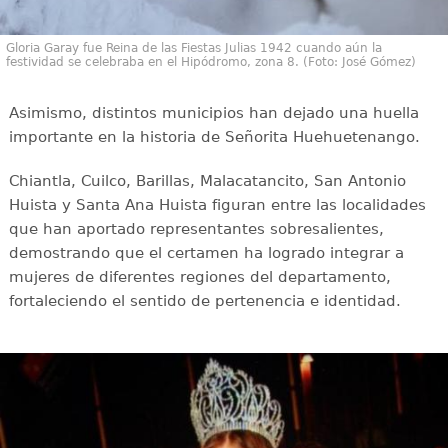
Gloria Garay fue Reina de las Fiestas Julias 1942 cuando aún la
festividad se celebraba en el Hipódromo, zona 8. (Foto: José Gómez)
Asimismo, distintos municipios han dejado una huella
importante en la historia de Señorita Huehuetenango.
Chiantla, Cuilco, Barillas, Malacatancito, San Antonio
Huista y Santa Ana Huista figuran entre las localidades
que han aportado representantes sobresalientes,
demostrando que el certamen ha logrado integrar a
mujeres de diferentes regiones del departamento,
fortaleciendo el sentido de pertenencia e identidad.