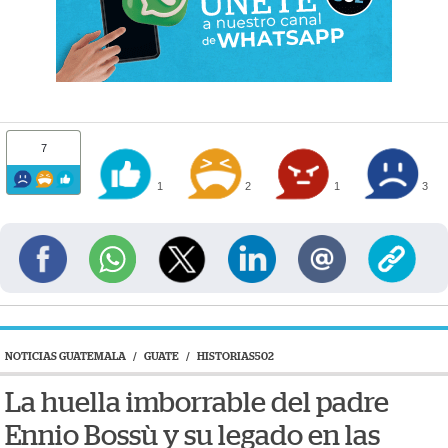
7
1
2
1
3
NOTICIAS GUATEMALA
/
GUATE
/
HISTORIAS502
La huella imborrable del padre
Ennio Bossù y su legado en las