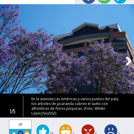
En la avenida Las Américas y varios puntos del país,
los árboles de jacaranda cubren el suelo con
alfombras de flores púrpuras. (Foto: Wilder
1/5
López/Soy502)
28
18
1
0
9