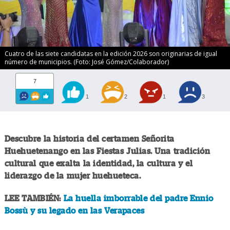
Cuatro de las siete candidatas en la edición 2026 son originarias de igual
número de municipios. (Foto: José Gómez/Colaborador)
7
1
2
1
3
Descubre la historia del certamen Señorita
Huehuetenango en las Fiestas Julias. Una tradición
cultural que exalta la identidad, la cultura y el
liderazgo de la mujer huehueteca.
LEE TAMBIÉN:
La huella imborrable del padre Ennio
Bossù y su legado en las Verapaces