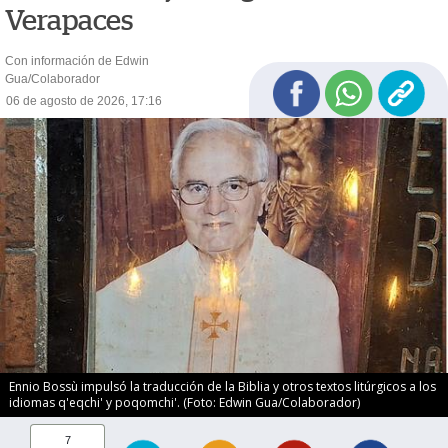
Verapaces
Con información de Edwin
Gua/Colaborador
06 de agosto de 2026, 17:16
Ennio Bossù impulsó la traducción de la Biblia y otros textos litúrgicos a los
idiomas q'eqchi' y poqomchi'. (Foto: Edwin Gua/Colaborador)
7