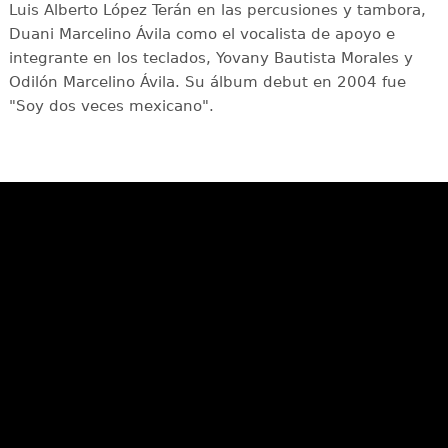
Luis Alberto López Terán en las percusiones y tambora,
Duani Marcelino Ávila como el vocalista de apoyo e
integrante en los teclados, Yovany Bautista Morales y
Odilón Marcelino Ávila. Su álbum debut en 2004 fue
"Soy dos veces mexicano".