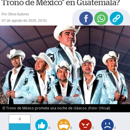
Trono de México" en Guatemala?
Por Otros Autores
07 de agosto de 2026, 20:01
El Trono de México promete una noche de clásicos. (Foto: Oficial)
0
0
0
0
0