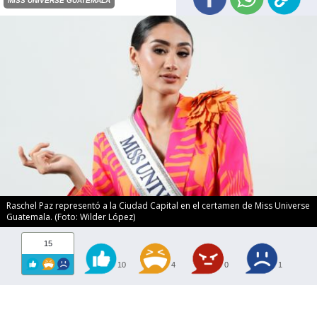
MISS UNIVERSE GUATEMALA
Raschel Paz representó a la Ciudad Capital en el certamen de Miss Universe
Guatemala. (Foto: Wilder López)
15
10
4
0
1