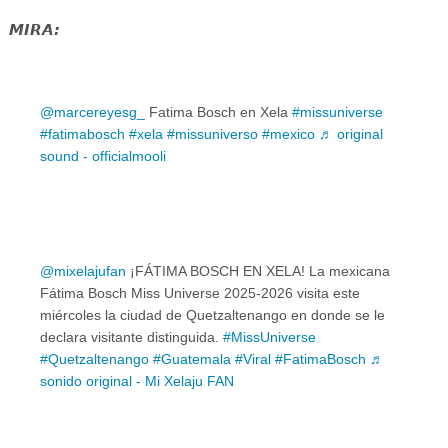
MIRA:
@marcereyesg_
Fatima Bosch en Xela
#missuniverse
#fatimabosch
#xela
#missuniverso
#mexico
♬ original
sound - officialmooli
@mixelajufan
¡FÁTIMA BOSCH EN XELA! La mexicana
Fátima Bosch Miss Universe 2025-2026 visita este
miércoles la ciudad de Quetzaltenango en donde se le
declara visitante distinguida.
#MissUniverse
#Quetzaltenango
#Guatemala
#Viral
#FatimaBosch
♬
sonido original - Mi Xelaju FAN