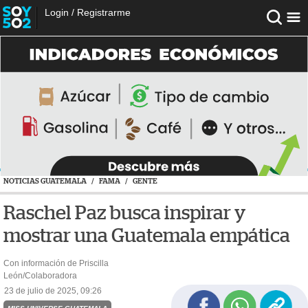
Login
/
Registrarme
NOTICIAS GUATEMALA
/
FAMA
/
GENTE
Raschel Paz busca inspirar y
mostrar una Guatemala empática
Con información de Priscilla
León/Colaboradora
23 de julio de 2025, 09:26