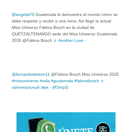
@angelat70
Guatemala le demuestra al mundo cómo se
debe respetar y recibir a una reina. Así llegó la actual
Miss Universo Fátima Bosch en la ciudad de
QUETZALTENANGO sede del Miss Universo Guatemala
2026 @Fátima Bosch
♬ Another Love -
@fernandodeleon11
@Fátima Bosch Miss Universo 2025
#missuniverse
#xela
#guatemala
#fatimabosch
♬
оригинальный звук - |RSmp3|