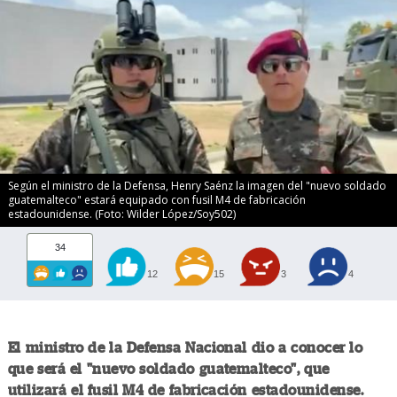
Según el ministro de la Defensa, Henry Saénz la imagen del "nuevo soldado
guatemalteco" estará equipado con fusil M4 de fabricación
estadounidense. (Foto: Wilder López/Soy502)
34
12
15
3
4
El ministro de la Defensa Nacional dio a conocer lo
que será el "nuevo soldado guatemalteco", que
utilizará el fusil M4 de fabricación estadounidense.