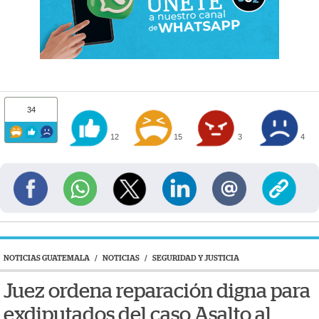
34
12
15
3
4
NOTICIAS GUATEMALA
/
NOTICIAS
/
SEGURIDAD Y JUSTICIA
Juez ordena reparación digna para
exdiputados del caso Asalto al