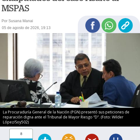
MSPAS
Por Susana Manai
05 de agosto de 2026, 19:13
La Procuraduría General de la Nación (PGN) presentó sus peticiones de
reparación digna ante el Tribunal de Mayor Riesgo “D”. (Foto: Wilder
López/Soy502)
8