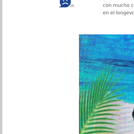
con mucho c
26
en el longev