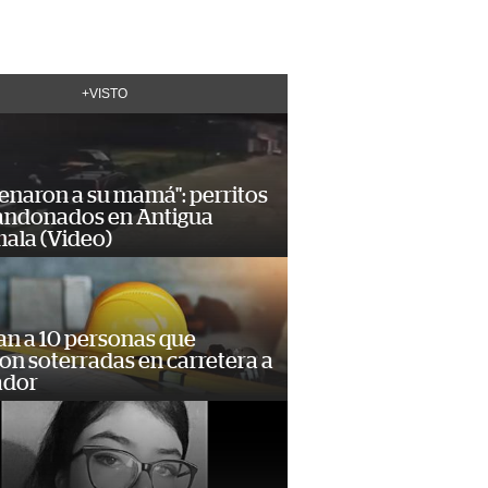
+VISTO
enaron a su mamá": perritos
andonados en Antigua
ala (Video)
an a 10 personas que
n soterradas en carretera a
ador