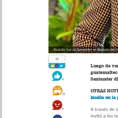
Ricardo García Santander se despide del ma
75
Luego de var
guatemalteco
Santander di
8
OTRAS NOTI
33
huella en la
8
A través de 
invitó a los