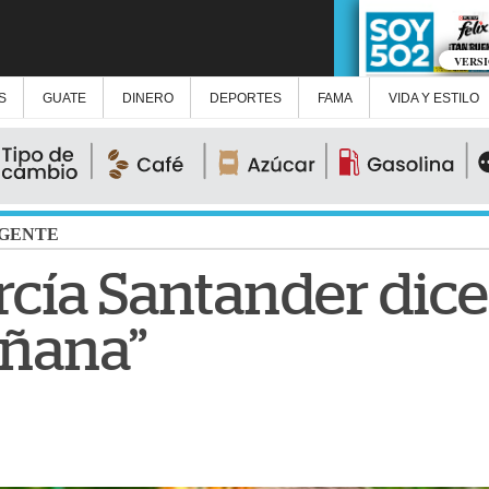
VERS
S
GUATE
DINERO
DEPORTES
FAMA
VIDA Y ESTILO
GENTE
cía Santander dice
añana”