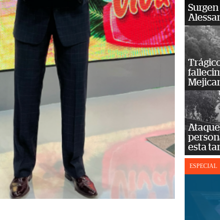
Surgen 
Alessan
Trágico
falleci
Mejica
Ataque 
persona
esta ta
ESPECIAL