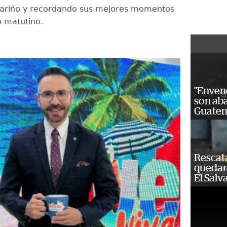
ariño y recordando sus mejores momentos
o matutino.
"Enven
son ab
Guatem
Rescat
quedaro
El Salv