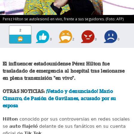
Perez Hilton se autolesionó en vivo, frente a sus seguidores. (Foto: AFP)
2
0
2
0
0
El influencer estadounidense Pérez Hilton fue
trasladado de emergencia al hospital tras lesionarse
en plena transmisión "en vivo".
OTRAS NOTICIAS:
¡Vetado y denunciado! Mario
Cimarro, de Pasión de Gavilanes, acusado por su
esposa
Hilton
conocido por sus controversias en redes sociales
se
auto flajeló
delante de sus fanáticos en su cuenta
oficial de
Tik Tok
.