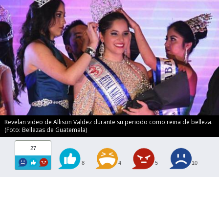
Revelan video de Allison Valdez durante su periodo como reina de belleza.
(Foto: Bellezas de Guatemala)
27
8
4
5
10