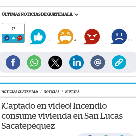
ÚLTIMAS NOTICIAS DE GUATEMALA
27
8
4
5
10
NOTICIAS GUATEMALA
/
NOTICIAS
/
ALERTAS
¡Captado en video! Incendio
consume vivienda en San Lucas
Sacatepéquez