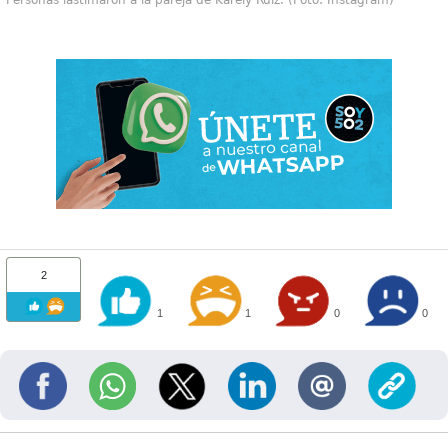
2
1
1
0
0