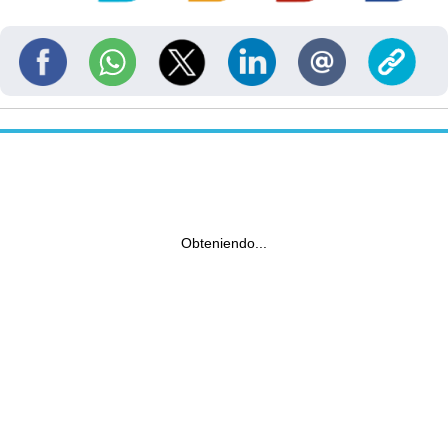
Obteniendo...