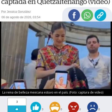
captada en Quetzaltenango (video)
Por Jessica González
06 de agosto de 2026, 03:54
La reina de belleza mexicana estuvo en el país. (Foto: captura de video)
3
3
0
0
0