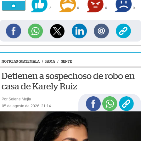
3
0
0
0
NOTICIAS GUATEMALA
/
FAMA
/
GENTE
Detienen a sospechoso de robo en
casa de Karely Ruiz
Por Selene Mejía
05 de agosto de 2026, 21:14