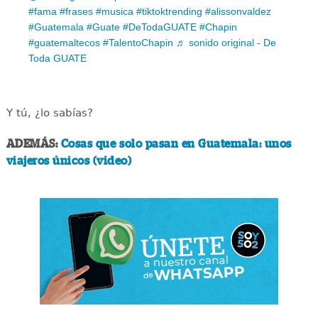
#fama
#frases
#musica
#tiktoktrending
#alissonvaldez
#Guatemala
#Guate
#DeTodaGUATE
#Chapin
#guatemaltecos
#TalentoChapin
♬ sonido original - De
Toda GUATE
Y tú, ¿lo sabías?
ADEMÁS:
Cosas que solo pasan en Guatemala: unos
viajeros únicos (video)