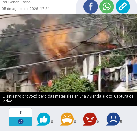
Por Geber Osorio
05 de agosto de 2026, 17:24
El siniestro provocó pérdidas materiales en una vivienda. (Foto: Captura de
video)
5
0
0
0
5