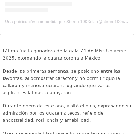
Una publicación compartida por Stereo 100Xela (@stereo100xela)
Fátima fue la ganadora de la gala 74 de Miss Universe
2025, otorgando la cuarta corona a México.
Desde las primeras semanas, se posicionó entre las
favoritas, al demostrar carácter y no permitir que la
callaran y menospreciaran, logrando que varias
aspirantes latinas la apoyaran.
Durante enero de este año, visitó el país, expresando su
admiración por los guatemaltecos, reflejo de
ancestralidad, resiliencia y amabilidad.
"Fue una agenda filantrópica hermosa la que hicieron,