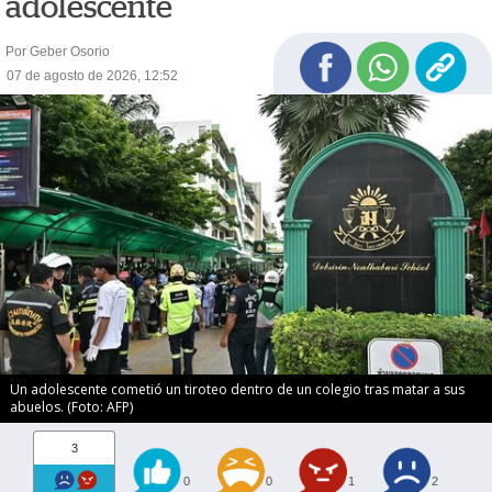
adolescente
Por Geber Osorio
07 de agosto de 2026, 12:52
Un adolescente cometió un tiroteo dentro de un colegio tras matar a sus
abuelos. (Foto: AFP)
3
0
0
1
2