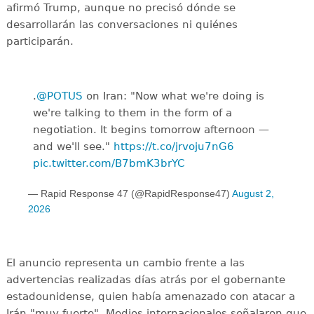
afirmó Trump, aunque no precisó dónde se
desarrollarán las conversaciones ni quiénes
participarán.
.
@POTUS
on Iran: "Now what we're doing is
we're talking to them in the form of a
negotiation. It begins tomorrow afternoon —
and we'll see."
https://t.co/jrvoju7nG6
pic.twitter.com/B7bmK3brYC
— Rapid Response 47 (@RapidResponse47)
August 2,
2026
El anuncio representa un cambio frente a las
advertencias realizadas días atrás por el gobernante
estadounidense, quien había amenazado con atacar a
Irán "muy fuerte". Medios internacionales señalaron que