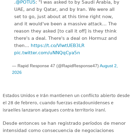
.
@POTUS
: "I was asked to by Saudi Arabia, by
UAE, and by Qatar, and by Iran. We were all
set to go, just about at this time right now,
and it would've been a massive attack... The
reason they asked [to call it off] is they think
there's a deal. There's a deal on Hormuz and
then…
https://t.co/VlwtUEB3LR
pic.twitter.com/uNNQqCya5n
— Rapid Response 47 (@RapidResponse47)
August 2,
2026
Estados Unidos e Irán mantienen un conflicto abierto desde
el 28 de febrero, cuando fuerzas estadounidenses e
israelíes lanzaron ataques contra territorio iraní.
Desde entonces se han registrado períodos de menor
intensidad como consecuencia de negociaciones