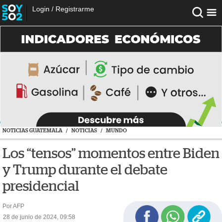
Login
/
Registrarme
NOTICIAS GUATEMALA
/
NOTICIAS
/
MUNDO
Los “tensos” momentos entre Biden
y Trump durante el debate
presidencial
Por AFP
28 de junio de 2024, 09:58