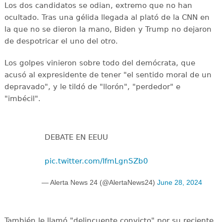
Los dos candidatos se odian, extremo que no han
ocultado. Tras una gélida llegada al plató de la CNN en
la que no se dieron la mano, Biden y Trump no dejaron
de despotricar el uno del otro.
Los golpes vinieron sobre todo del demócrata, que
acusó al expresidente de tener "el sentido moral de un
depravado", y le tildó de "llorón", "perdedor" e
"imbécil".
DEBATE EN EEUU
pic.twitter.com/IfmLgnSZb0
— Alerta News 24 (@AlertaNews24)
June 28, 2024
También le llamó "delincuente convicto" por su reciente