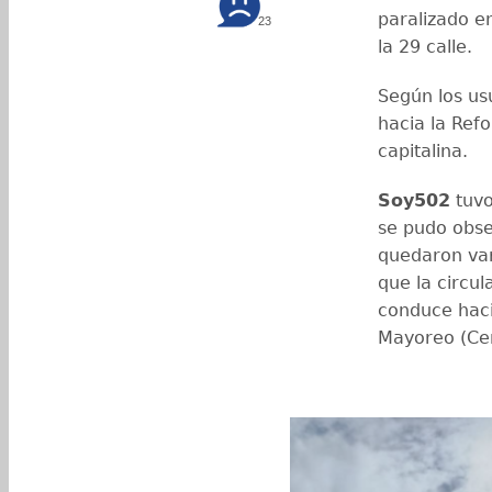
paralizado en
23
la 29 calle.
Según los us
hacia la Ref
capitalina.
Soy502
tuvo
se pudo obser
quedaron var
que la circul
conduce haci
Mayoreo (C