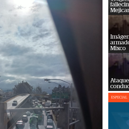
falleci
Mejica
Imágene
armado
Mixco
Ataque
conduct
ESPECIAL