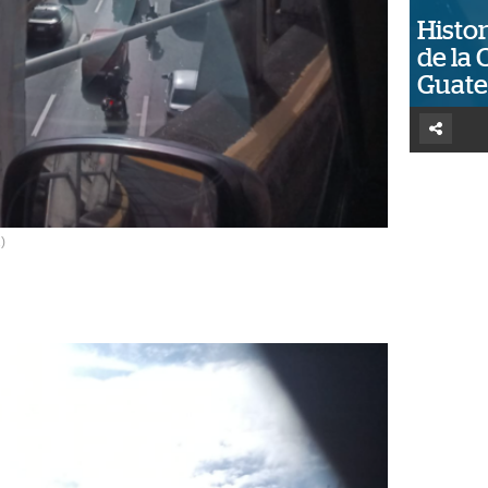
Histor
de la 
Guat
)