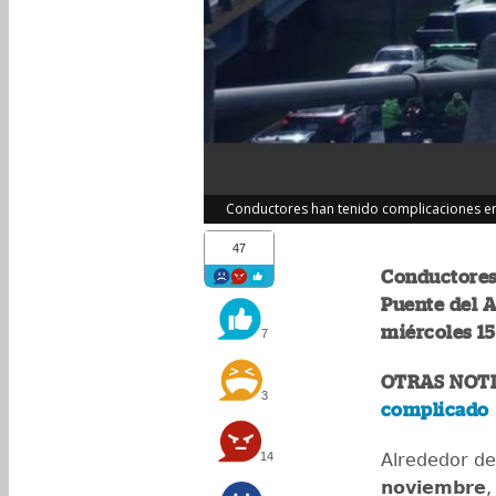
Conductores han tenido complicaciones en 
47
Conductores 
Puente del A
miércoles 1
7
OTRAS NOTI
3
complicado
14
Alrededor de
noviembre
,