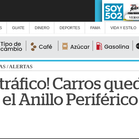
VERS
S
GUATE
DINERO
DEPORTES
FAMA
VIDA Y ESTILO
AS
/
ALERTAS
 tráfico! Carros qu
el Anillo Periférico