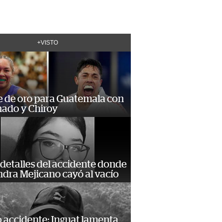
+VISTO
e de oro para Guatemala con
ado y Chiroy
detalles del accidente donde
dra Mejicano cayó al vacío
 accidente: Inguat lamenta