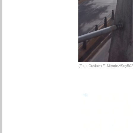
(Foto: Gustavo E. Méndez/Soy502