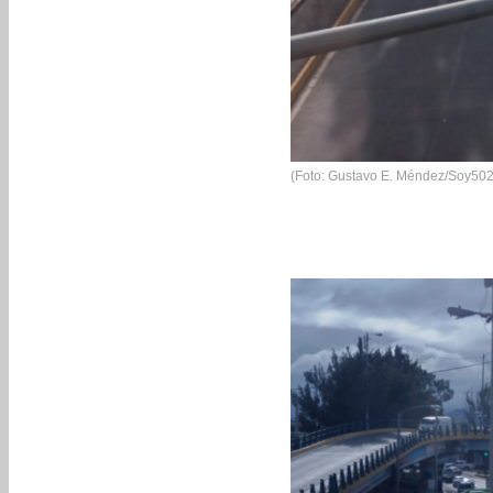
(Foto: Gustavo E. Méndez/Soy502