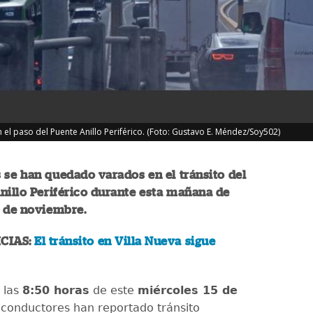
el paso del Puente Anillo Periférico. (Foto: Gustavo E. Méndez/Soy502)
se han quedado varados en el tránsito del
nillo Periférico durante esta mañana de
5 de noviembre.
CIAS:
El tránsito en Villa Nueva sigue
 las
8:50 horas
de este
miércoles 15 de
 conductores han reportado tránsito