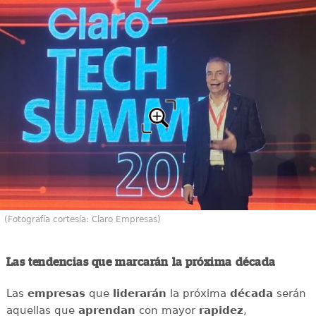
(Fotografía cortesía: Claro Empresas)
Las tendencias que marcarán la próxima década
Las
empresas
que
liderarán
la próxima
década
serán
aquellas que
aprendan
con mayor
rapidez
,