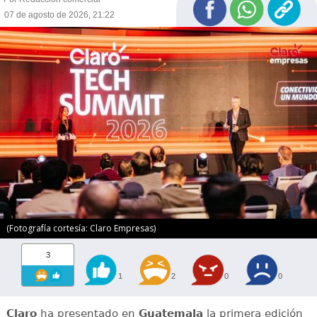
07 de agosto de 2026, 21:22
(Fotografía cortesía: Claro Empresas)
3
1
2
0
0
Claro
ha presentado en
Guatemala
la primera edición