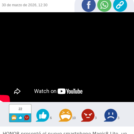
30 de marzo de 2026, 12:30
22
6
10
3
3
HONOR presentó el nuevo smartphone Magic8 Lite, un