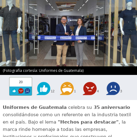
(Fotografía cortesía: Uniformes de Guatemala)
20
12
1
4
3
Uniformes de Guatemala
celebra su
35 aniversario
consolidándose como un referente en la industria textil
en el país. Bajo el lema
"Hechos para destacar"
, la
marca rinde homenaje a todas las empresas,
instituciones y profesionales que construyen el