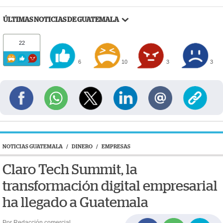
ÚLTIMAS NOTICIAS DE GUATEMALA
22
6
10
3
3
NOTICIAS GUATEMALA
/
DINERO
/
EMPRESAS
Claro Tech Summit, la
transformación digital empresarial
ha llegado a Guatemala
Por Redacción comercial