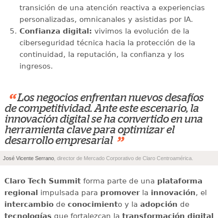
transición de una atención reactiva a experiencias
personalizadas, omnicanales y asistidas por IA.
Confianza digital:
vivimos la evolución de la
ciberseguridad técnica hacia la protección de la
continuidad, la reputación, la confianza y los
ingresos.
“
Los negocios enfrentan nuevos desafíos
de competitividad. Ante este escenario, la
innovación digital se ha convertido en una
herramienta clave para optimizar el
”
desarrollo empresarial
José Vicente Serrano
, director de Mercado Corporativo de Claro Centroamérica.
Claro Tech Summit
forma parte de una
plataforma
regional
impulsada para
promover
la
innovación
, el
intercambio
de
conocimient
o y la
adopción
de
tecnologías
que fortalezcan la
transformación digital