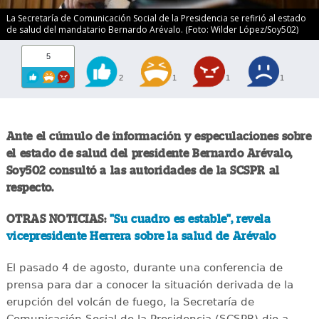
La Secretaría de Comunicación Social de la Presidencia se refirió al estado
de salud del mandatario Bernardo Arévalo. (Foto: Wilder López/Soy502)
5
2
1
1
1
Ante el cúmulo de información y especulaciones sobre
el estado de salud del presidente Bernardo Arévalo,
Soy502 consultó a las autoridades de la SCSPR al
respecto.
OTRAS NOTICIAS:
"Su cuadro es estable", revela
vicepresidente Herrera sobre la salud de Arévalo
El pasado 4 de agosto, durante una conferencia de
prensa para dar a conocer la situación derivada de la
erupción del volcán de fuego, la Secretaría de