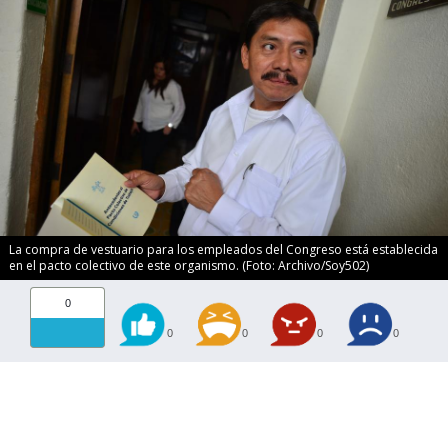
La compra de vestuario para los empleados del Congreso está establecida
en el pacto colectivo de este organismo. (Foto: Archivo/Soy502)
0
0
0
0
0