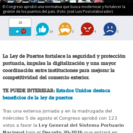
El Congreso aprobó una normativa que busca modernizar y fortalecer la
gestión de los puertos del país. (Foto: José Luis Pos/colaborador)
18
14
0
4
0
La Ley de Puertos fortalece la seguridad y protección
portuaria, impulsa la digitalización y una mayor
coordinación entre instituciones para mejorar la
competitividad del comercio exterior.
TE PUEDE INTERESAR:
Estados Unidos destaca
beneficios de la ley de puertos
Tras una extensa jornada y en la madrugada del
miércoles 5 de agosto el Congreso aprobó con 123
votos a favor la
Ley General del Sistema Portuario
Nacional
bajo el
Decreto 20-2026
que entrará en