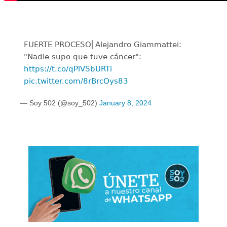
FUERTE PROCESO⎜Alejandro Giammattei:
"Nadie supo que tuve cáncer":
https://t.co/qPlVSbURTi
pic.twitter.com/8rBrcOys83
— Soy 502 (@soy_502)
January 8, 2024