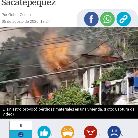
Sacatepéquez
Por Geber Osorio
05 de agosto de 2026, 17:24
El siniestro provocó pérdidas materiales en una vivienda. (Foto: Captura de
video)
5
0
0
0
5