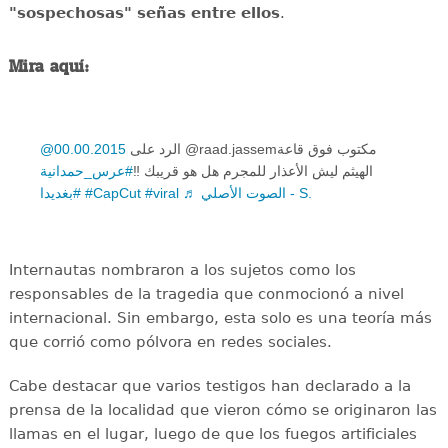
"sospechosas" señas entre ellos
.
Mira aquí:
@00.00.2015
الرد على @raad.jassemمكتوب فوق قاعة
الهيثم ليش الأعذار للمجرم هل هو قريبك ‼️
#عرس_حمدانية
#بغديدا
#CapCut
#viral
♬ الصوت الأصلي - S.
Internautas nombraron a los sujetos como los
responsables de la tragedia que conmocionó a nivel
internacional. Sin embargo, esta solo es una teoría más
que corrió como pólvora en redes sociales.
Cabe destacar que varios testigos han declarado a la
prensa de la localidad que vieron cómo se originaron las
llamas en el lugar, luego de que los fuegos artificiales