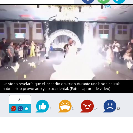
Un video revelaría que el incendio ocurrido durante una boda en Irak
habría sido provocado y no accidental. (Foto: captura de video)
31
4
1
14
12