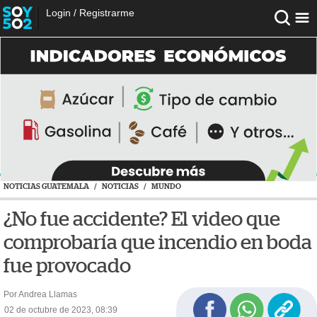
Login
/
Registrarme
NOTICIAS GUATEMALA
/
NOTICIAS
/
MUNDO
¿No fue accidente? El video que
comprobaría que incendio en boda
fue provocado
Por Andrea Llamas
02 de octubre de 2023, 08:39