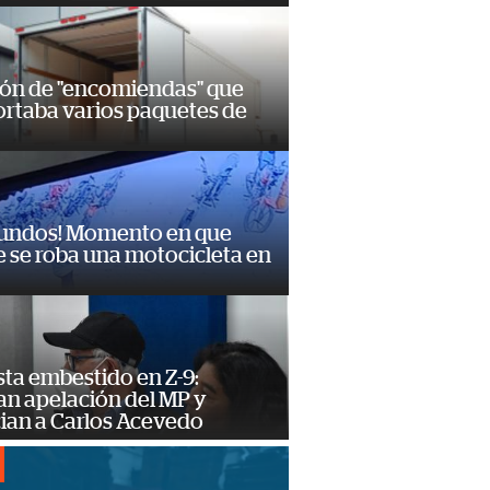
ión de "encomiendas" que
ortaba varios paquetes de
gundos! Momento en que
 se roba una motocicleta en
ta embestido en Z-9:
an apelación del MP y
ian a Carlos Acevedo