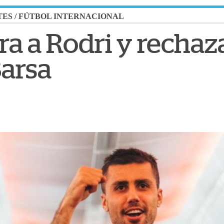
TES
/
FÚTBOL INTERNACIONAL
rra a Rodri y recha
Barsa