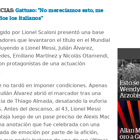
CIAS:
Gattuso: "No merecíamos esto, me
dos los italianos"
igido por Lionel Scaloni presentó una base
adores que levantaron el título en el Mundial
luyendo a Lionel Messi, Julián Álvarez,
des, Emiliano Martínez y Nicolás Otamendi,
on protagonistas de una actuación
.
Esto se
te no tardó en imponer condiciones. Apenas
Wendy 
Julián Álvarez abrió el marcador tras una
Arzobi
cia de Thiago Almada, desatando la euforia
. Antes del descanso, al 43, Lionel Messi
ntaja luego de un pase preciso de Alexis Mac
 una anotación que fue celebrada con una
Allan 
ada de emoción por parte de la afición,
oro a 