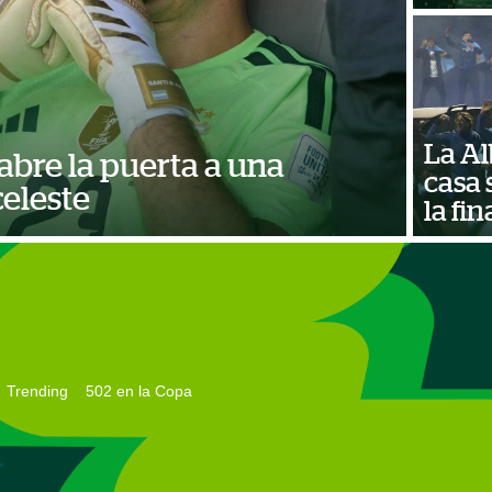
La Al
 abre la puerta a una
casa 
celeste
la fi
Trending
502 en la Copa