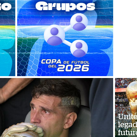
Unite
legad
futur