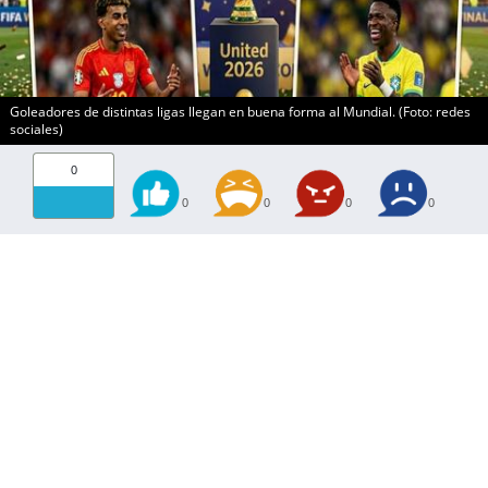
Goleadores de distintas ligas llegan en buena forma al Mundial. (Foto: redes
sociales)
0
0
0
0
0