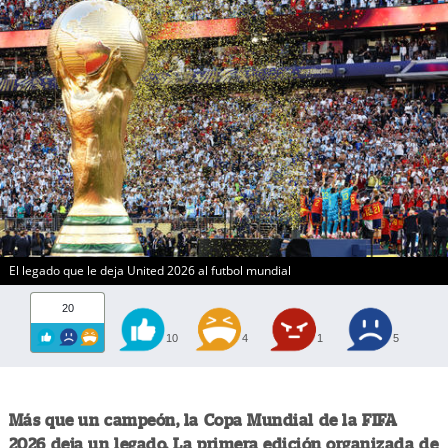
El legado que le deja United 2026 al futbol mundial
20
10
4
1
5
Más que un campeón, la Copa Mundial de la FIFA
2026 deja un legado. La primera edición organizada de