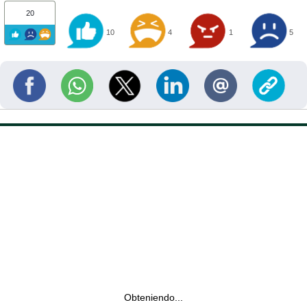
20
10
4
1
5
Obteniendo...