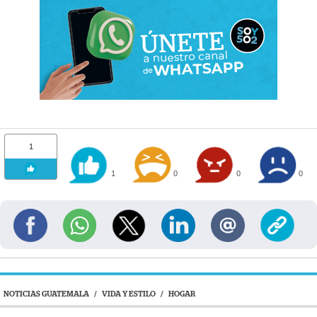
1
1
0
0
0
NOTICIAS GUATEMALA
/
VIDA Y ESTILO
/
HOGAR