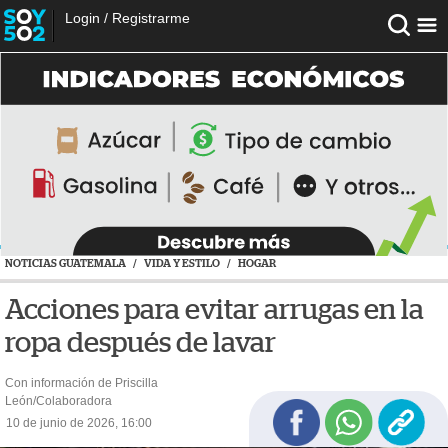
Login
/
Registrarme
NOTICIAS GUATEMALA
/
VIDA Y ESTILO
/
HOGAR
Acciones para evitar arrugas en la
ropa después de lavar
Con información de Priscilla
León/Colaboradora
10 de junio de 2026, 16:00