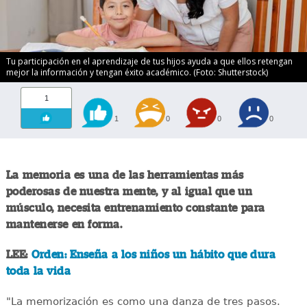
Tu participación en el aprendizaje de tus hijos ayuda a que ellos retengan
mejor la información y tengan éxito académico. (Foto: Shutterstock)
1
1
0
0
0
La memoria es una de las herramientas más
poderosas de nuestra mente, y al igual que un
músculo, necesita entrenamiento constante para
mantenerse en forma.
LEE:
Orden: Enseña a los niños un hábito que dura
toda la vida
"La memorización es como una danza de tres pasos.