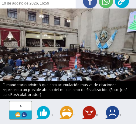
10 de agosto de 2026, 16:59
El mandatario advirtió que esta acumulación masiva de citaciones
representa un posible abuso del mecanismo de fiscalización. (Foto: José
Luis Pos/colaborador)
4
0
3
0
1