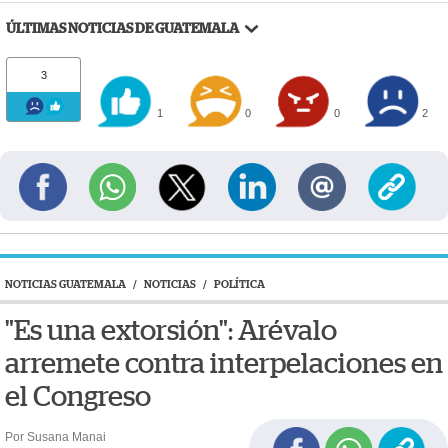
ÚLTIMAS NOTICIAS DE GUATEMALA
3
1
0
0
2
NOTICIAS GUATEMALA
/
NOTICIAS
/
POLÍTICA
"Es una extorsión": Arévalo
arremete contra interpelaciones en
el Congreso
Por Susana Manai