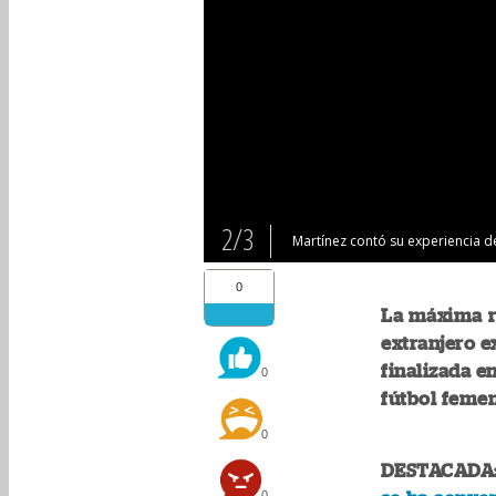
2/3
Martínez contó su experiencia d
0
La máxima re
extranjero e
finalizada en
0
fútbol femen
0
DESTACADA
0