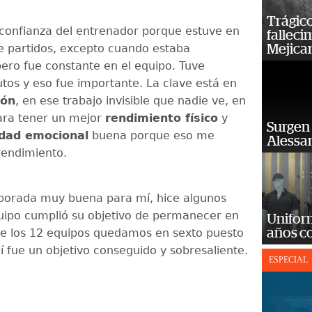
Trágico
onfianza del entrenador porque estuve en
falleci
e partidos, excepto cuando estaba
Mejica
pero fue constante en el equipo. Tuve
os y eso fue importante. La clave está en
ión
, en ese trabajo invisible que nadie ve, en
ra tener un mejor
rendimiento físico
y
Surgen 
idad emocional
buena porque eso me
Alessan
rendimiento.
porada muy buena para mí, hice algunos
quipo cumplió su objetivo de permanecer en
Unifor
años c
de los 12 equipos quedamos en sexto puesto
í fue un objetivo conseguido y sobresaliente.
ESPECIAL