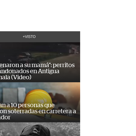
+VISTO
enaron a su mamá": perritos
andonados en Antigua
ala (Video)
an a 10 personas que
n soterradas en carretera a
ador