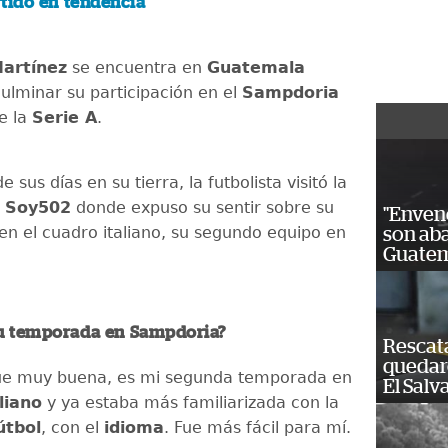
tido en tendencia
Martínez
se encuentra en
Guatemala
ulminar su participación en el
Sampdoria
e la
Serie A
.
 sus días en su tierra, la futbolista visitó la
e
Soy502
donde expuso su sentir sobre su
"Enven
en el cuadro italiano, su segundo equipo en
son ab
Guatem
u temporada en Sampdoria?
Rescat
quedaro
fue muy buena, es mi segunda temporada en
El Salv
liano
y ya estaba más familiarizada con la
útbol
, con el
idioma
. Fue más fácil para mí.