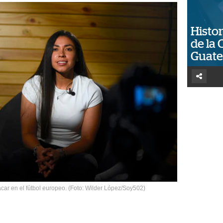
Histor
de la 
Guat
car en el fútbol europeo. (Foto: Wilder López/Soy502)