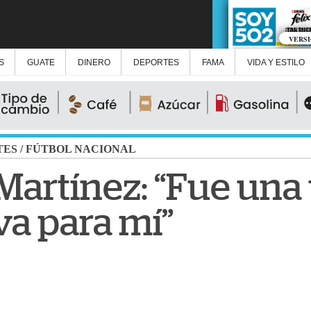
VERS
S
GUATE
DINERO
DEPORTES
FAMA
VIDA Y ESTILO
TES
/
FÚTBOL NACIONAL
Martínez: “Fue un
va para mí”