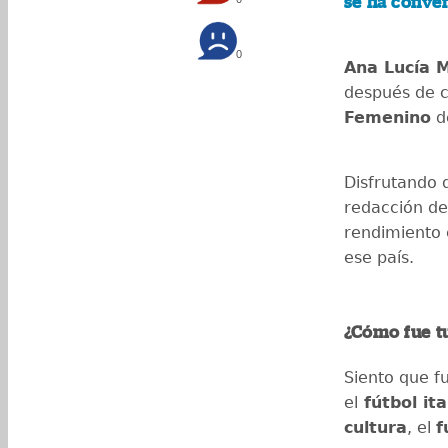
se ha conver
0
Ana Lucía 
después de c
Femenino
d
Disfrutando de
redacción d
rendimiento 
ese país.
¿Cómo fue t
Siento que 
el
fútbol ita
cultura
, el
f