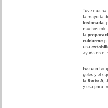
Tuve mucha c
la mayoría d
lesionada
, 
muchos minut
la
preparac
cuidarme
pa
una
estabil
ayuda en el 
Fue una tem
goles y el e
la
Serie A
, 
y eso para m