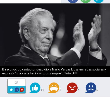
El reconocido cantautor despidió a Mario Vargas Llosa en redes sociales y
expresó: "u obra te hará vivir por siempre". (Foto: AFP)
24
14
1
4
5