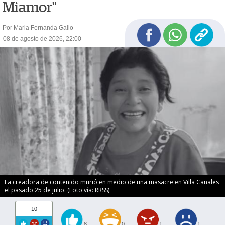
Miamor"
Por Maria Fernanda Gallo
08 de agosto de 2026, 22:00
La creadora de contenido murió en medio de una masacre en Villa Canales
el pasado 25 de julio. (Foto vía: RRSS)
10
8
0
1
1