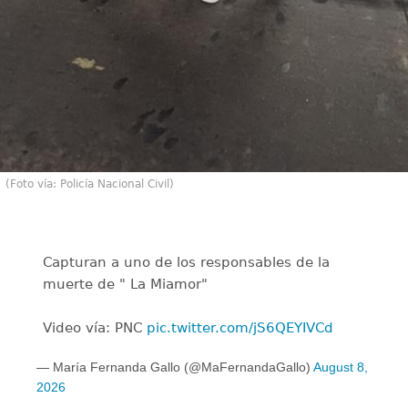
(Foto vía: Policía Nacional Civil)
Capturan a uno de los responsables de la
muerte de " La Miamor"
Video vía: PNC
pic.twitter.com/jS6QEYIVCd
— María Fernanda Gallo (@MaFernandaGallo)
August 8,
2026