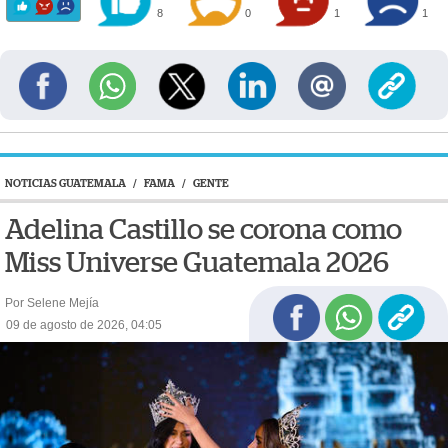
8
0
1
1
NOTICIAS GUATEMALA
/
FAMA
/
GENTE
Adelina Castillo se corona como
Miss Universe Guatemala 2026
Por Selene Mejía
09 de agosto de 2026, 04:05