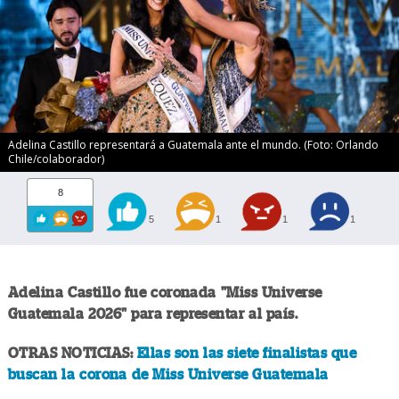
Adelina Castillo representará a Guatemala ante el mundo. (Foto: Orlando
Chile/colaborador)
8
5
1
1
1
Adelina Castillo fue coronada "Miss Universe
Guatemala 2026" para representar al país.
OTRAS NOTICIAS:
Ellas son las siete finalistas que
buscan la corona de Miss Universe Guatemala