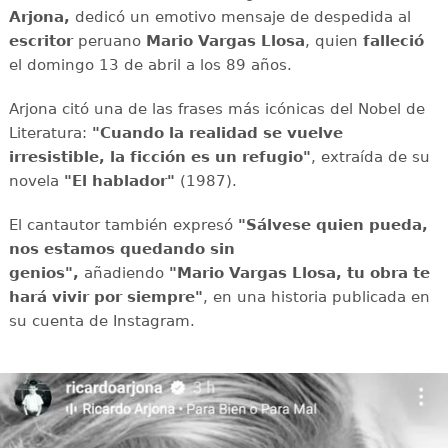
Arjona,
dedicó un emotivo mensaje de despedida al
escritor
peruano
Mario Vargas Llosa
, quien
falleció
el domingo 13 de abril a los 89 años.
Arjona citó una de las frases más icónicas del Nobel de
Literatura:
"Cuando la realidad se vuelve
irresistible, la ficción es un refugio"
, extraída de su
novela
"El hablador"
(1987).
El cantautor también expresó
"Sálvese quien pueda,
nos estamos quedando sin
genios",
añadiendo
"Mario Vargas Llosa, tu obra te
hará vivir por siempre"
, en una historia publicada en
su cuenta de Instagram.