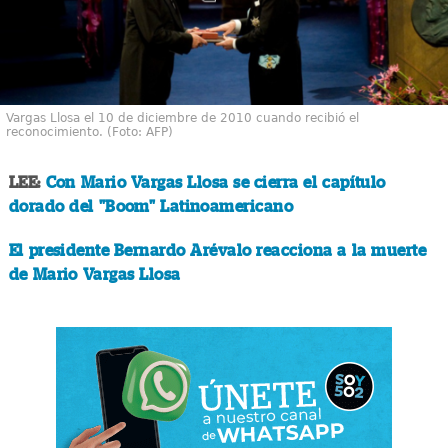
Vargas Llosa el 10 de diciembre de 2010 cuando recibió el
reconocimiento. (Foto: AFP)
LEE:
Con Mario Vargas Llosa se cierra el capítulo
dorado del "Boom" Latinoamericano
El presidente Bernardo Arévalo reacciona a la muerte
de Mario Vargas Llosa