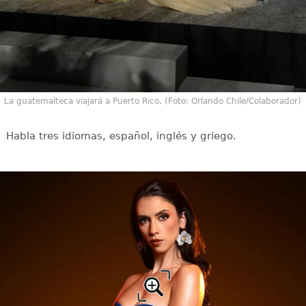
La guatemalteca viajará a Puerto Rico. (Foto: Orlando Chile/Colaborador)
Habla tres idiomas, español, inglés y griego.