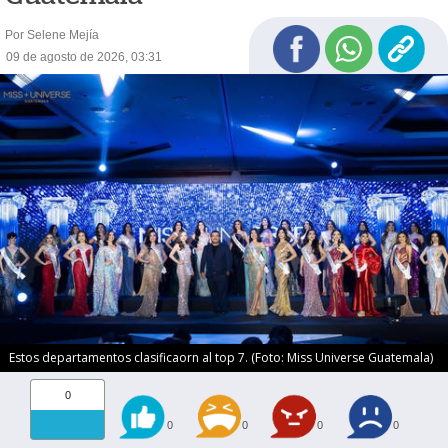
Por Selene Mejía
09 de agosto de 2026, 03:31
Estos departamentos clasificaorn al top 7. (Foto: Miss Universe Guatemala)
0
0
0
0
0