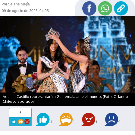
Por Selene Mejía
09 de agosto de 2026, 04:05
Adelina Castillo representará a Guatemala ante el mundo. (Foto: Orlando
Chile/colaborador)
6
4
1
1
0