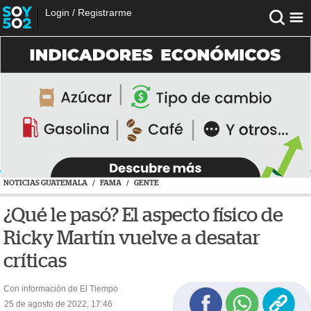
Login
/
Registrarme
NOTICIAS GUATEMALA
/
FAMA
/
GENTE
¿Qué le pasó? El aspecto físico de
Ricky Martín vuelve a desatar
críticas
Con información de El Tiempo
25 de agosto de 2022, 17:46