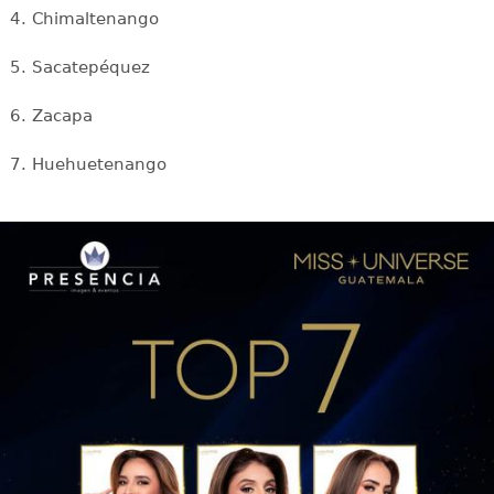
4. Chimaltenango
5. Sacatepéquez
6. Zacapa
7. Huehuetenango