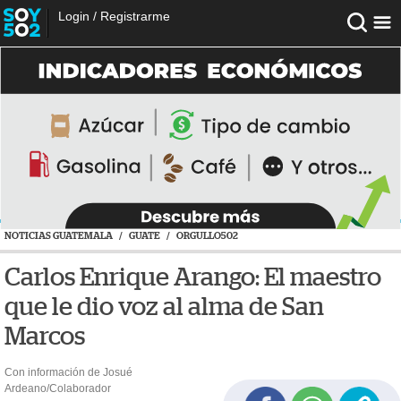
Login
/
Registrarme
NOTICIAS GUATEMALA
/
GUATE
/
ORGULLO502
Carlos Enrique Arango: El maestro
que le dio voz al alma de San
Marcos
Con información de Josué
Ardeano/Colaborador