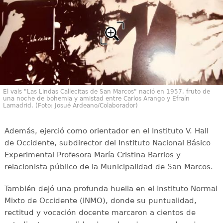
El vals "Las Lindas Callecitas de San Marcos" nació en 1957, fruto de
una noche de bohemia y amistad entre Carlos Arango y Efraín
Lamadrid. (Foto: Josué Ardeano/Colaborador)
Además, ejerció como orientador en el Instituto V. Hall
de Occidente, subdirector del Instituto Nacional Básico
Experimental Profesora María Cristina Barrios y
relacionista público de la Municipalidad de San Marcos.
También dejó una profunda huella en el Instituto Normal
Mixto de Occidente (INMO), donde su puntualidad,
rectitud y vocación docente marcaron a cientos de