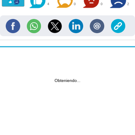
4
0
0
2
Obteniendo...