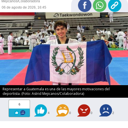
Mejicanos/Colaboradora
06 de agosto de 2026, 16:45
Representar a Guatemala es una de las mayores motivaciones del
deportista. (Foto: Astrid Mejicanos/Colaboradora)
6
4
0
0
2