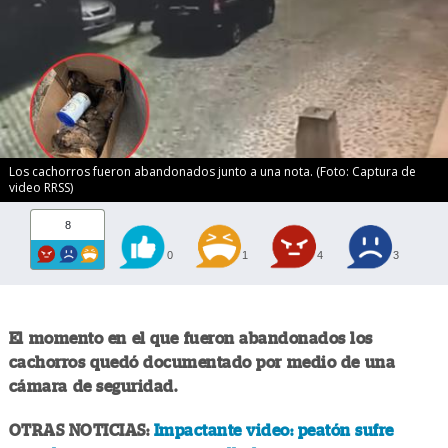
Los cachorros fueron abandonados junto a una nota. (Foto: Captura de
video RRSS)
8
0
1
4
3
El momento en el que fueron abandonados los
cachorros quedó documentado por medio de una
cámara de seguridad.
OTRAS NOTICIAS:
Impactante video: peatón sufre