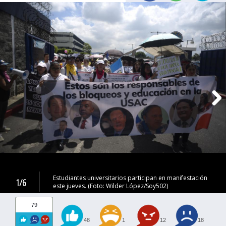
Estudiantes universitarios participan en manifestación
1/6
este jueves. (Foto: Wilder López/Soy502)
79
48
1
12
18