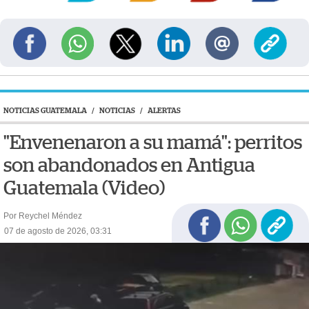
NOTICIAS GUATEMALA
/
NOTICIAS
/
ALERTAS
"Envenenaron a su mamá": perritos
son abandonados en Antigua
Guatemala (Video)
Por Reychel Méndez
07 de agosto de 2026, 03:31