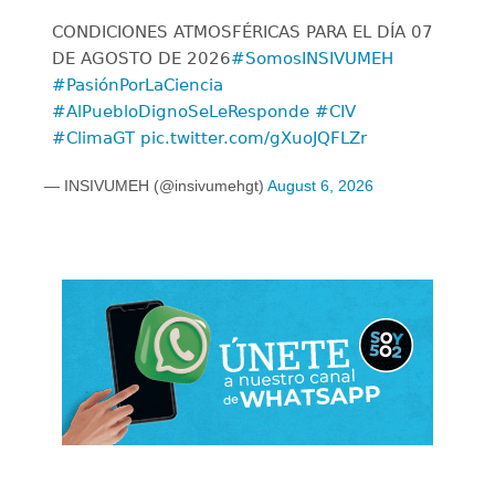
CONDICIONES ATMOSFÉRICAS PARA EL DÍA 07
DE AGOSTO DE 2026
#SomosINSIVUMEH
#PasiónPorLaCiencia
#AlPuebloDignoSeLeResponde
#CIV
#ClimaGT
pic.twitter.com/gXuoJQFLZr
— INSIVUMEH (@insivumehgt)
August 6, 2026